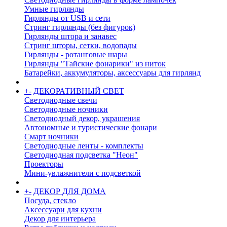
Умные гирлянды
Гирлянды от USB и сети
Стринг гирлянды (без фигурок)
Гирлянды штора и занавес
Стринг шторы, сетки, водопады
Гирлянды - ротанговые шары
Гирлянды "Тайские фонарики" из ниток
Батарейки, аккумуляторы, аксессуары для гирлянд
+
-
ДЕКОРАТИВНЫЙ СВЕТ
Светодиодные свечи
Светодиодные ночники
Светодиодный декор, украшения
Автономные и туристические фонари
Смарт ночники
Светодиодные ленты - комплекты
Светодиодная подсветка "Неон"
Проекторы
Мини-увлажнители с подсветкой
+
-
ДЕКОР ДЛЯ ДОМА
Посуда, стекло
Аксессуари для кухни
Декор для интерьера