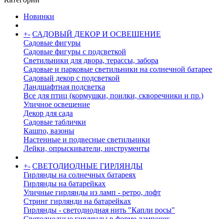
Новинки
+
-
САДОВЫЙ ДЕКОР И ОСВЕЩЕНИЕ
Садовые фигуры
Садовые фигуры с подсветкой
Светильники для двора, терассы, забора
Садовые и парковые светильники на солнечной батарее
Садовый декор с подсветкой
Ландшафтная подсветка
Все для птиц (кормушки, поилки, скворечники и пр.)
Уличное освещение
Декор для сада
Садовые таблички
Кашпо, вазоны
Настенные и подвесные светильники
Лейки, опрыскиватели, инструменты
+
-
СВЕТОДИОДНЫЕ ГИРЛЯНДЫ
Гирлянды на солнечных батареях
Гирлянды на батарейках
Уличные гирлянды из ламп - ретро, лофт
Стринг гирлянди на батарейках
Гирлянды - светодиодная нить "Капли росы"
Светодиодные гирлянды в форме лампочек