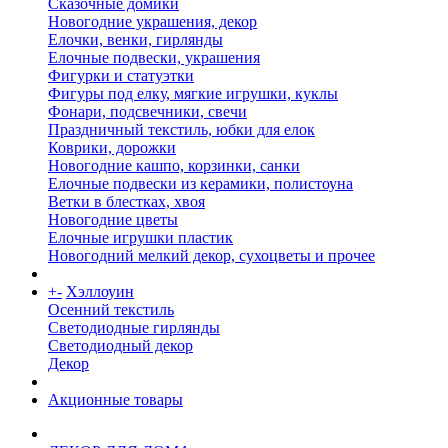
Сказочные домики
Новогодние украшения, декор
Елочки, венки, гирлянды
Елочные подвески, украшения
Фигурки и статуэтки
Фигуры под елку, мягкие игрушки, куклы
Фонари, подсвечники, свечи
Праздничный текстиль, юбки для елок
Коврики, дорожки
Новогодние кашпо, корзинки, санки
Елочные подвески из керамики, полистоуна
Ветки в блестках, хвоя
Новогодние цветы
Елочные игрушки пластик
Новогодний мелкий декор, сухоцветы и прочее
+
-
Хэллоуин
Осенний текстиль
Светодиодные гирлянды
Светодиодный декор
Декор
Акционные товары