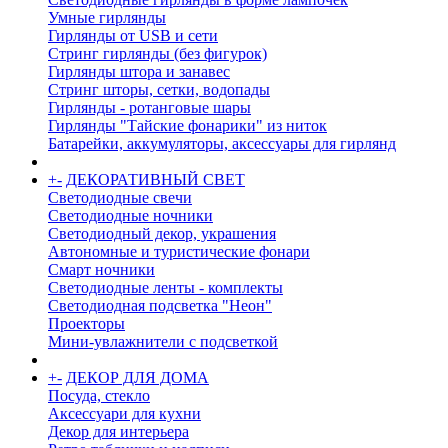
Умные гирлянды
Гирлянды от USB и сети
Стринг гирлянды (без фигурок)
Гирлянды штора и занавес
Стринг шторы, сетки, водопады
Гирлянды - ротанговые шары
Гирлянды "Тайские фонарики" из ниток
Батарейки, аккумуляторы, аксессуары для гирлянд
+
-
ДЕКОРАТИВНЫЙ СВЕТ
Светодиодные свечи
Светодиодные ночники
Светодиодный декор, украшения
Автономные и туристические фонари
Смарт ночники
Светодиодные ленты - комплекты
Светодиодная подсветка "Неон"
Проекторы
Мини-увлажнители с подсветкой
+
-
ДЕКОР ДЛЯ ДОМА
Посуда, стекло
Аксессуари для кухни
Декор для интерьера