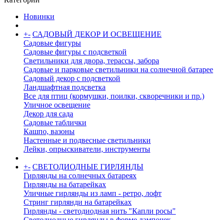
Новинки
+
-
САДОВЫЙ ДЕКОР И ОСВЕЩЕНИЕ
Садовые фигуры
Садовые фигуры с подсветкой
Светильники для двора, терассы, забора
Садовые и парковые светильники на солнечной батарее
Садовый декор с подсветкой
Ландшафтная подсветка
Все для птиц (кормушки, поилки, скворечники и пр.)
Уличное освещение
Декор для сада
Садовые таблички
Кашпо, вазоны
Настенные и подвесные светильники
Лейки, опрыскиватели, инструменты
+
-
СВЕТОДИОДНЫЕ ГИРЛЯНДЫ
Гирлянды на солнечных батареях
Гирлянды на батарейках
Уличные гирлянды из ламп - ретро, лофт
Стринг гирлянди на батарейках
Гирлянды - светодиодная нить "Капли росы"
Светодиодные гирлянды в форме лампочек