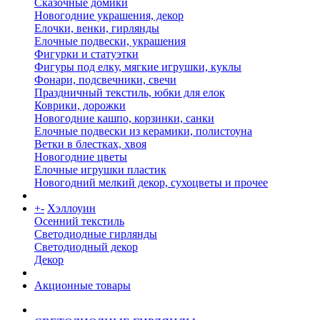
Сказочные домики
Новогодние украшения, декор
Елочки, венки, гирлянды
Елочные подвески, украшения
Фигурки и статуэтки
Фигуры под елку, мягкие игрушки, куклы
Фонари, подсвечники, свечи
Праздничный текстиль, юбки для елок
Коврики, дорожки
Новогодние кашпо, корзинки, санки
Елочные подвески из керамики, полистоуна
Ветки в блестках, хвоя
Новогодние цветы
Елочные игрушки пластик
Новогодний мелкий декор, сухоцветы и прочее
+
-
Хэллоуин
Осенний текстиль
Светодиодные гирлянды
Светодиодный декор
Декор
Акционные товары