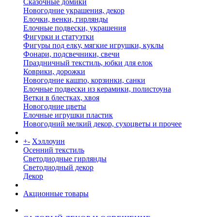
Сказочные домики
Новогодние украшения, декор
Елочки, венки, гирлянды
Елочные подвески, украшения
Фигурки и статуэтки
Фигуры под елку, мягкие игрушки, куклы
Фонари, подсвечники, свечи
Праздничный текстиль, юбки для елок
Коврики, дорожки
Новогодние кашпо, корзинки, санки
Елочные подвески из керамики, полистоуна
Ветки в блестках, хвоя
Новогодние цветы
Елочные игрушки пластик
Новогодний мелкий декор, сухоцветы и прочее
+
-
Хэллоуин
Осенний текстиль
Светодиодные гирлянды
Светодиодный декор
Декор
Акционные товары