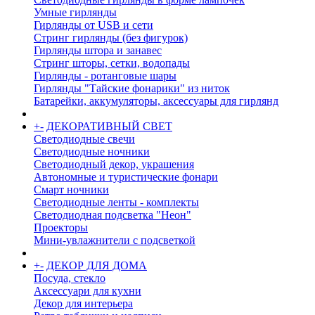
Умные гирлянды
Гирлянды от USB и сети
Стринг гирлянды (без фигурок)
Гирлянды штора и занавес
Стринг шторы, сетки, водопады
Гирлянды - ротанговые шары
Гирлянды "Тайские фонарики" из ниток
Батарейки, аккумуляторы, аксессуары для гирлянд
+
-
ДЕКОРАТИВНЫЙ СВЕТ
Светодиодные свечи
Светодиодные ночники
Светодиодный декор, украшения
Автономные и туристические фонари
Смарт ночники
Светодиодные ленты - комплекты
Светодиодная подсветка "Неон"
Проекторы
Мини-увлажнители с подсветкой
+
-
ДЕКОР ДЛЯ ДОМА
Посуда, стекло
Аксессуари для кухни
Декор для интерьера