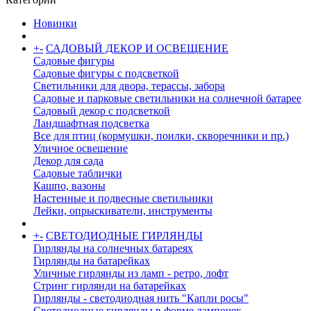
Новинки
+
-
САДОВЫЙ ДЕКОР И ОСВЕЩЕНИЕ
Садовые фигуры
Садовые фигуры с подсветкой
Светильники для двора, терассы, забора
Садовые и парковые светильники на солнечной батарее
Садовый декор с подсветкой
Ландшафтная подсветка
Все для птиц (кормушки, поилки, скворечники и пр.)
Уличное освещение
Декор для сада
Садовые таблички
Кашпо, вазоны
Настенные и подвесные светильники
Лейки, опрыскиватели, инструменты
+
-
СВЕТОДИОДНЫЕ ГИРЛЯНДЫ
Гирлянды на солнечных батареях
Гирлянды на батарейках
Уличные гирлянды из ламп - ретро, лофт
Стринг гирлянди на батарейках
Гирлянды - светодиодная нить "Капли росы"
Светодиодные гирлянды в форме лампочек