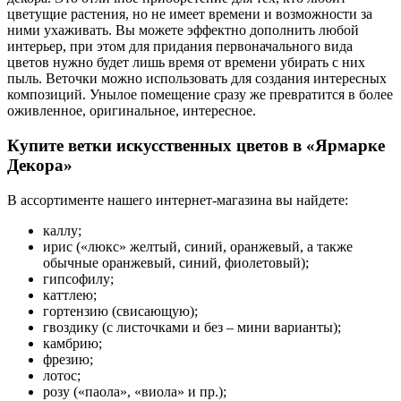
цветущие растения, но не имеет времени и возможности за
ними ухаживать. Вы можете эффектно дополнить любой
интерьер, при этом для придания первоначального вида
цветов нужно будет лишь время от времени убирать с них
пыль. Веточки можно использовать для создания интересных
композиций. Унылое помещение сразу же превратится в более
оживленное, оригинальное, интересное.
Купите ветки искусственных цветов в «Ярмарке
Декора»
В ассортименте нашего интернет-магазина вы найдете:
каллу;
ирис («люкс» желтый, синий, оранжевый, а также
обычные оранжевый, синий, фиолетовый);
гипсофилу;
каттлею;
гортензию (свисающую);
гвоздику (с листочками и без – мини варианты);
камбрию;
фрезию;
лотос;
розу («паола», «виола» и пр.);