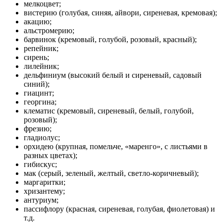
мелкоцвет;
вистерию (голубая, синяя, айвори, сиреневая, кремовая);
акацию;
альстромерию;
барвинок (кремовый, голубой, розовый, красный);
репейник;
сирень;
лилейник;
дельфиниум (высокий белый и сиреневый, садовый
синий);
гиацинт;
георгина;
клематис (кремовый, сиреневый, белый, голубой,
розовый);
фрезию;
гладиолус;
орхидею (крупная, помельче, «маренго», с листьями в
разных цветах);
гибискус;
мак (серый, зеленый, желтый, светло-коричневый);
маргаритки;
хризантему;
антуриум;
пассифлору (красная, сиреневая, голубая, фиолетовая) и
т.д.