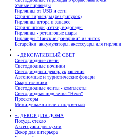
Умные гирлянды
Гирлянды от USB и сети
Стринг гирлянды (без фигурок)
Гирлянды штора и занавес
Стринг шторы, сетки, водопады
Гирлянды - ротанговые шары
Гирлянды "Тайские фонарики" из ниток
Батарейки, аккумуляторы, аксессуары для гирлянд
+
-
ДЕКОРАТИВНЫЙ СВЕТ
Светодиодные свечи
Светодиодные ночники
Светодиодный декор, украшения
Автономные и туристические фонари
Смарт ночники
Светодиодные ленты - комплекты
Светодиодная подсветка "Неон"
Проекторы
Мини-увлажнители с подсветкой
+
-
ДЕКОР ДЛЯ ДОМА
Посуда, стекло
Аксессуари для кухни
Декор для интерьера