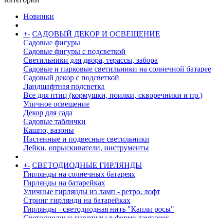
Новинки
+
-
САДОВЫЙ ДЕКОР И ОСВЕЩЕНИЕ
Садовые фигуры
Садовые фигуры с подсветкой
Светильники для двора, терассы, забора
Садовые и парковые светильники на солнечной батарее
Садовый декор с подсветкой
Ландшафтная подсветка
Все для птиц (кормушки, поилки, скворечники и пр.)
Уличное освещение
Декор для сада
Садовые таблички
Кашпо, вазоны
Настенные и подвесные светильники
Лейки, опрыскиватели, инструменты
+
-
СВЕТОДИОДНЫЕ ГИРЛЯНДЫ
Гирлянды на солнечных батареях
Гирлянды на батарейках
Уличные гирлянды из ламп - ретро, лофт
Стринг гирлянди на батарейках
Гирлянды - светодиодная нить "Капли росы"
Светодиодные гирлянды в форме лампочек