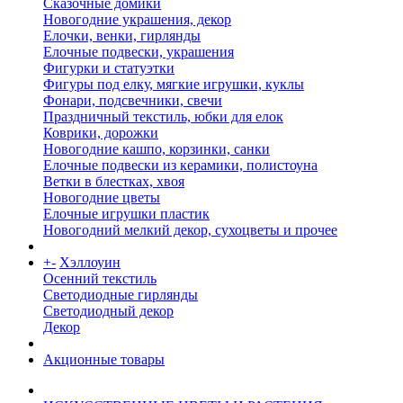
Сказочные домики
Новогодние украшения, декор
Елочки, венки, гирлянды
Елочные подвески, украшения
Фигурки и статуэтки
Фигуры под елку, мягкие игрушки, куклы
Фонари, подсвечники, свечи
Праздничный текстиль, юбки для елок
Коврики, дорожки
Новогодние кашпо, корзинки, санки
Елочные подвески из керамики, полистоуна
Ветки в блестках, хвоя
Новогодние цветы
Елочные игрушки пластик
Новогодний мелкий декор, сухоцветы и прочее
+
-
Хэллоуин
Осенний текстиль
Светодиодные гирлянды
Светодиодный декор
Декор
Акционные товары