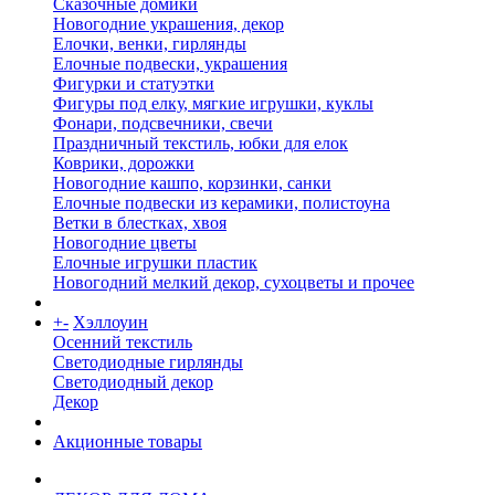
Сказочные домики
Новогодние украшения, декор
Елочки, венки, гирлянды
Елочные подвески, украшения
Фигурки и статуэтки
Фигуры под елку, мягкие игрушки, куклы
Фонари, подсвечники, свечи
Праздничный текстиль, юбки для елок
Коврики, дорожки
Новогодние кашпо, корзинки, санки
Елочные подвески из керамики, полистоуна
Ветки в блестках, хвоя
Новогодние цветы
Елочные игрушки пластик
Новогодний мелкий декор, сухоцветы и прочее
+
-
Хэллоуин
Осенний текстиль
Светодиодные гирлянды
Светодиодный декор
Декор
Акционные товары