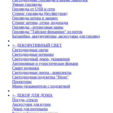
Умные гирлянды
Гирлянды от USB и сети
Стринг гирлянды (без фигурок)
Гирлянды штора и занавес
Стринг шторы, сетки, водопады
Гирлянды - ротанговые шары
Гирлянды "Тайские фонарики" из ниток
Батарейки, аккумуляторы, аксессуары для гирлянд
+
-
ДЕКОРАТИВНЫЙ СВЕТ
Светодиодные свечи
Светодиодные ночники
Светодиодный декор, украшения
Автономные и туристические фонари
Смарт ночники
Светодиодные ленты - комплекты
Светодиодная подсветка "Неон"
Проекторы
Мини-увлажнители с подсветкой
+
-
ДЕКОР ДЛЯ ДОМА
Посуда, стекло
Аксессуари для кухни
Декор для интерьера