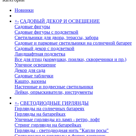
Новинки
+
-
САДОВЫЙ ДЕКОР И ОСВЕЩЕНИЕ
Садовые фигуры
Садовые фигуры с подсветкой
Светильники для двора, терассы, забора
Садовые и парковые светильники на солнечной батарее
Садовый декор с подсветкой
Ландшафтная подсветка
Все для птиц (кормушки, поилки, скворечники и пр.)
Уличное освещение
Декор для сада
Садовые таблички
Кашпо, вазоны
Настенные и подвесные светильники
Лейки, опрыскиватели, инструменты
+
-
СВЕТОДИОДНЫЕ ГИРЛЯНДЫ
Гирлянды на солнечных батареях
Гирлянды на батарейках
Уличные гирлянды из ламп - ретро, лофт
Стринг гирлянди на батарейках
Гирлянды - светодиодная нить "Капли росы"
Светодиодные гирлянды в форме лампочек