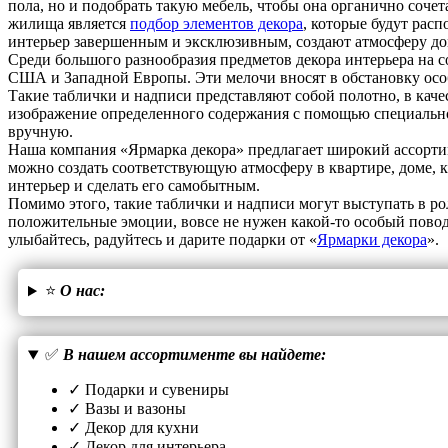
пола, но и подобрать такую мебель, чтобы она органично соче
жилища является
подбор элементов декора
, которые будут расп
интерьер завершенным и эксклюзивным, создают атмосферу до
Среди большого разнообразия предметов декора интерьера на 
США и Западной Европы. Эти мелочи вносят в обстановку особ
Такие таблички и надписи представляют собой полотно, в качес
изображение определенного содержания с помощью специально
вручную.
Наша компания «Ярмарка декора» предлагает широкий ассорти
можно создать соответствующую атмосферу в квартире, доме, к
интерьер и сделать его самобытным.
Помимо этого, такие таблички и надписи могут выступать в ро
положительные эмоции, вовсе не нужен какой-то особый пово
улыбайтесь, радуйтесь и дарите подарки от «
Ярмарки декора
».
⭐
О нас:
✅
В нашем ассортименте вы найдете:
✓ Подарки и сувениры
✓ Вазы и вазоны
✓ Декор для кухни
✓ Декор для интерьера