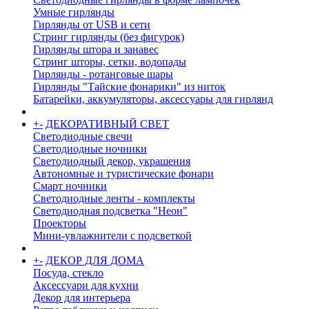
Умные гирлянды
Гирлянды от USB и сети
Стринг гирлянды (без фигурок)
Гирлянды штора и занавес
Стринг шторы, сетки, водопады
Гирлянды - ротанговые шары
Гирлянды "Тайские фонарики" из ниток
Батарейки, аккумуляторы, аксессуары для гирлянд
+
-
ДЕКОРАТИВНЫЙ СВЕТ
Светодиодные свечи
Светодиодные ночники
Светодиодный декор, украшения
Автономные и туристические фонари
Смарт ночники
Светодиодные ленты - комплекты
Светодиодная подсветка "Неон"
Проекторы
Мини-увлажнители с подсветкой
+
-
ДЕКОР ДЛЯ ДОМА
Посуда, стекло
Аксессуари для кухни
Декор для интерьера