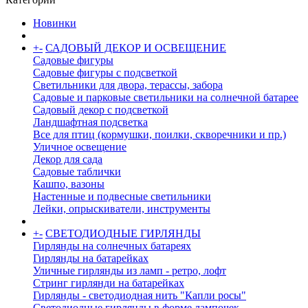
Новинки
+
-
САДОВЫЙ ДЕКОР И ОСВЕЩЕНИЕ
Садовые фигуры
Садовые фигуры с подсветкой
Светильники для двора, терассы, забора
Садовые и парковые светильники на солнечной батарее
Садовый декор с подсветкой
Ландшафтная подсветка
Все для птиц (кормушки, поилки, скворечники и пр.)
Уличное освещение
Декор для сада
Садовые таблички
Кашпо, вазоны
Настенные и подвесные светильники
Лейки, опрыскиватели, инструменты
+
-
СВЕТОДИОДНЫЕ ГИРЛЯНДЫ
Гирлянды на солнечных батареях
Гирлянды на батарейках
Уличные гирлянды из ламп - ретро, лофт
Стринг гирлянди на батарейках
Гирлянды - светодиодная нить "Капли росы"
Светодиодные гирлянды в форме лампочек