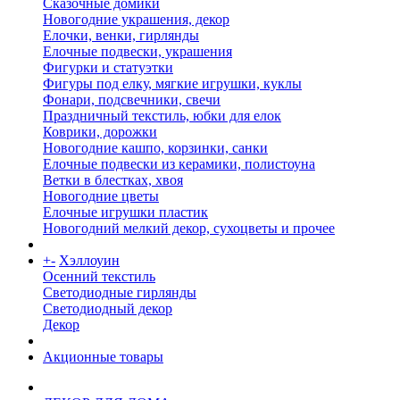
Сказочные домики
Новогодние украшения, декор
Елочки, венки, гирлянды
Елочные подвески, украшения
Фигурки и статуэтки
Фигуры под елку, мягкие игрушки, куклы
Фонари, подсвечники, свечи
Праздничный текстиль, юбки для елок
Коврики, дорожки
Новогодние кашпо, корзинки, санки
Елочные подвески из керамики, полистоуна
Ветки в блестках, хвоя
Новогодние цветы
Елочные игрушки пластик
Новогодний мелкий декор, сухоцветы и прочее
+
-
Хэллоуин
Осенний текстиль
Светодиодные гирлянды
Светодиодный декор
Декор
Акционные товары