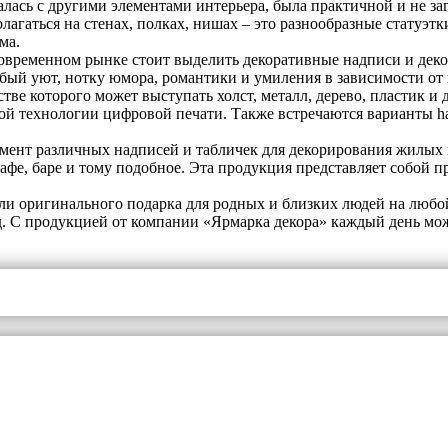
талась с другими элементами интерьера, была практичной и не 
олагаться на стенах, полках, нишах – это разнообразные статуэ
ма.
современном рынке стоит выделить декоративные надписи и дек
ый уют, нотку юмора, романтики и умиления в зависимости от 
тве которого может выступать холст, металл, дерево, пластик и 
й технологии цифровой печати. Также встречаются варианты h
мент различных надписей и табличек для декорирования жилых
афе, баре и тому подобное. Эта продукция представляет собой п
ли оригинального подарка для родных и близких людей на любой 
д. С продукцией от компании «Ярмарка декора» каждый день мо