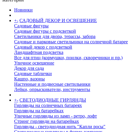
Новинки
+
-
САДОВЫЙ ДЕКОР И ОСВЕЩЕНИЕ
Садовые фигуры
Садовые фигуры с подсветкой
Светильники для двора, терассы, забора
Садовые и парковые светильники на солнечной батарее
Садовый декор с подсветкой
Ландшафтная подсветка
Все для птиц (кормушки, поилки, скворечники и пр.)
Уличное освещение
Декор для сада
Садовые таблички
Кашпо, вазоны
Настенные и подвесные светильники
Лейки, опрыскиватели, инструменты
+
-
СВЕТОДИОДНЫЕ ГИРЛЯНДЫ
Гирлянды на солнечных батареях
Гирлянды на батарейках
Уличные гирлянды из ламп - ретро, лофт
Стринг гирлянди на батарейках
Гирлянды - светодиодная нить "Капли росы"
Светодиодные гирлянды в форме лампочек