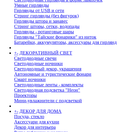
Умные гирлянды
Гирлянды от USB и сети
Стринг гирлянды (без фигурок)
Гирлянды штора и занавес
Стринг шторы, сетки, водопады
Гирлянды - ротанговые шары
Гирлянды "Тайские фонарики" из ниток
Батарейки, аккумуляторы, аксессуары для гирлянд
+
-
ДЕКОРАТИВНЫЙ СВЕТ
Светодиодные свечи
Светодиодные ночники
Светодиодный декор, украшения
Автономные и туристические фонари
Смарт ночники
Светодиодные ленты - комплекты
Светодиодная подсветка "Неон"
Проекторы
Мини-увлажнители с подсветкой
+
-
ДЕКОР ДЛЯ ДОМА
Посуда, стекло
Аксессуари для кухни
Декор для интерьера