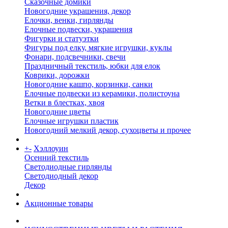
Сказочные домики
Новогодние украшения, декор
Елочки, венки, гирлянды
Елочные подвески, украшения
Фигурки и статуэтки
Фигуры под елку, мягкие игрушки, куклы
Фонари, подсвечники, свечи
Праздничный текстиль, юбки для елок
Коврики, дорожки
Новогодние кашпо, корзинки, санки
Елочные подвески из керамики, полистоуна
Ветки в блестках, хвоя
Новогодние цветы
Елочные игрушки пластик
Новогодний мелкий декор, сухоцветы и прочее
+
-
Хэллоуин
Осенний текстиль
Светодиодные гирлянды
Светодиодный декор
Декор
Акционные товары