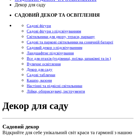
Декор для саду
САДОВИЙ ДЕКОР ТА ОСВІТЛЕННЯ
Садові фігури
Садові фігури з підсвічуванням
Світильники для двору, тераси, паркану
Садові та паркові світильники на сонячній батареї
Садовий декор з підсвічуванням
Ландшафтне підсвічування
Все для птахів (годівниці, поїлка, шпаківні та ін.)
Вуличне освітлення
Декор для саду
Садові таблички
Кашпо, вазони
Настінні та підвісні світильники
Лійки, обприскувачі, інструменти
Декор для саду
Садовий декор
Відкрийте для себе унікальний світ краси та гармонії з нашою