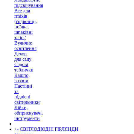
підсвічування
Все для
птахів
(годівниці,
поїлка,
шпаківні
та ін.)
Вуличне
освітлення
Декор
для саду
Садові
таблички
Кашпо,
вазони
Настінні
та
підвісні
світильники
Лійки,
обприскувачі,
інструменти
+
-
СВІТЛОДІОДНІ ГІРЛЯНДИ