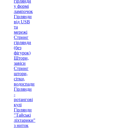
гірлянди
у формі
лампочок
Гірлянди
від USB
та
мережі
Стринг
гірлянди
(без
фігурок)
Штори,
завіси
Стринг
штори,
сітки,
водоспади
Гірлянди
-
ротангові
кулі
Гірлянди
"Тайські
ліхтарики"
з ниток