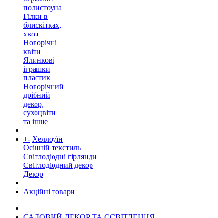
полистоуна
Гілки в
блискітках,
хвоя
Новорічні
квіти
Ялинкові
іграшки
пластик
Новорічний
дрібний
декор,
сухоцвіти
та інше
+
-
Хеллоуїн
Осінній текстиль
Світлодіодні гірлянди
Світлодіодний декор
Декор
Акційні товари
САДОВИЙ ДЕКОР ТА ОСВІТЛЕННЯ