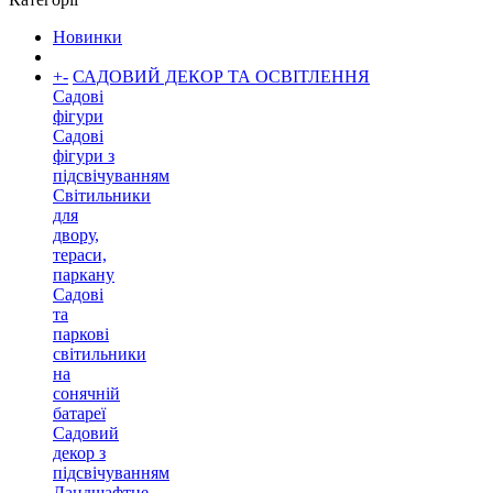
Новинки
+
-
САДОВИЙ ДЕКОР ТА ОСВІТЛЕННЯ
Садові
фігури
Садові
фігури з
підсвічуванням
Світильники
для
двору,
тераси,
паркану
Садові
та
паркові
світильники
на
сонячній
батареї
Садовий
декор з
підсвічуванням
Ландшафтне