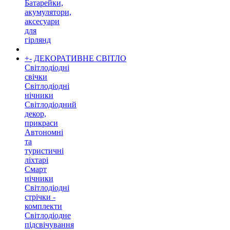
Батарейки,
акумулятори,
аксесуари
для
гірлянд
+
-
ДЕКОРАТИВНЕ СВІТЛО
Світлодіодні
свічки
Світлодіодні
нічники
Світлодіодний
декор,
прикраси
Автономні
та
туристичні
ліхтарі
Смарт
нічники
Світлодіодні
стрічки -
комплекти
Світлодіодне
підсвічування