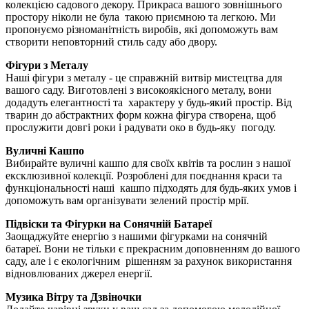
колекцією садового декору. Прикраса вашого зовнішнього
простору ніколи не була такою приємною та легкою. Ми
пропонуємо різноманітність виробів, які допоможуть вам
створити неповторний стиль саду або двору.
Фігури з Металу
Наші фігури з металу - це справжній витвір мистецтва для
вашого саду. Виготовлені з високоякісного металу, вони
додадуть елегантності та характеру у будь-який простір. Від
тварин до абстрактних форм кожна фігура створена, щоб
прослужити довгі роки і радувати око в будь-яку погоду.
Вуличні Кашпо
Вибирайте вуличні кашпо для своїх квітів та рослин з нашої
ексклюзивної колекції. Розроблені для поєднання краси та
функціональності наші кашпо підходять для будь-яких умов і
допоможуть вам організувати зелений простір мрії.
Підвіски та Фігурки на Сонячній Батареї
Заощаджуйте енергію з нашими фігурками на сонячній
батареї. Вони не тільки є прекрасним доповненням до вашого
саду, але і є екологічним рішенням за рахунок використання
відновлюваних джерел енергії.
Музика Вітру та Дзвіночки