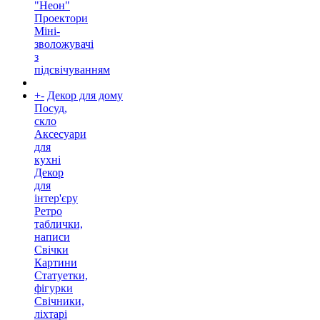
"Неон"
Проектори
Міні-
зволожувачі
з
підсвічуванням
+
-
Декор для дому
Посуд,
скло
Аксесуари
для
кухні
Декор
для
інтер'єру
Ретро
таблички,
написи
Свічки
Картини
Статуетки,
фігурки
Свічники,
ліхтарі