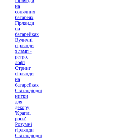
Гірлянди
на
сонячних
батареях
Гірлянди
на
батарейках
Вуличні
гірлянди
з ламп -
ретро, ​​
лофт
Стринг
гірлянди
на
батарейках
Світлодіодні
нитки
для
декору
'Краплі
роси'
Розумні
гірлянди
Світлодіодні