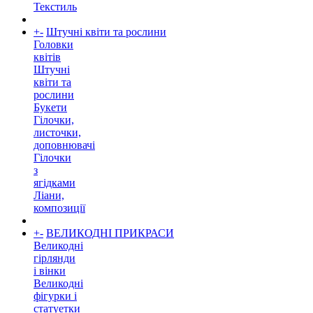
Текстиль
+
-
Штучні квіти та рослини
Головки
квітів
Штучні
квіти та
рослини
Букети
Гілочки,
листочки,
доповнювачі
Гілочки
з
ягідками
Ліани,
композиції
+
-
ВЕЛИКОДНІ ПРИКРАСИ
Великодні
гірлянди
і вінки
Великодні
фігурки і
статуетки