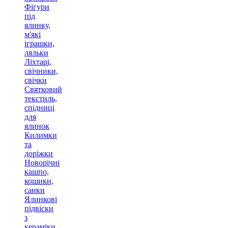
Фігури
під
ялинку,
м'які
іграшки,
ляльки
Ліхтарі,
свічники,
свічки
Святковий
текстиль,
спідниці
для
ялинок
Килимки
та
доріжки
Новорічні
кашпо,
кошики,
санки
Ялинкові
підвіски
з
кераміки,