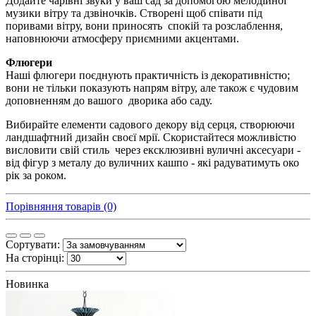
Додайте чарівні звуки у ваш сад за допомогою мелодійної
музики вітру та дзвіночків. Створені щоб співати під
поривами вітру, вони приносять спокій та розслаблення,
наповнюючи атмосферу приємними акцентами.
Флюгери
Наші флюгери поєднують практичність із декоративністю;
вони не тільки показують напрям вітру, але також є чудовим
доповненням до вашого дворика або саду.
Вибирайте елементи садового декору від серця, створюючи
ландшафтний дизайн своєї мрії. Скористайтеся можливістю
висловити свій стиль через ексклюзивні вуличні аксесуари -
від фігур з металу до вуличних кашпо - які радуватимуть око
рік за роком.
Порівняння товарів (0)
Сортувати:
На сторінці:
Новинка