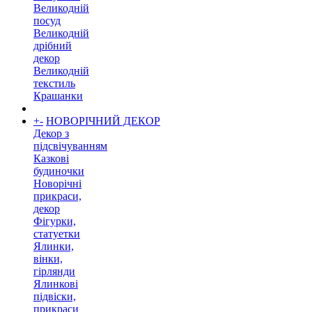
Великодній
посуд
Великодній
дрібний
декор
Великодній
текстиль
Крашанки
+
-
НОВОРІЧНИЙ ДЕКОР
Декор з
підсвічуванням
Казкові
будиночки
Новорічні
прикраси,
декор
Фігурки,
статуетки
Ялинки,
вінки,
гірлянди
Ялинкові
підвіски,
прикраси