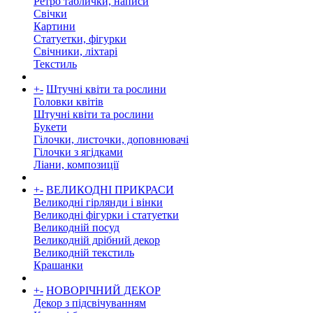
Ретро таблички, написи
Свічки
Картини
Статуетки, фігурки
Свічники, ліхтарі
Текстиль
+
-
Штучні квіти та рослини
Головки квітів
Штучні квіти та рослини
Букети
Гілочки, листочки, доповнювачі
Гілочки з ягідками
Ліани, композиції
+
-
ВЕЛИКОДНІ ПРИКРАСИ
Великодні гірлянди і вінки
Великодні фігурки і статуетки
Великодній посуд
Великодній дрібний декор
Великодній текстиль
Крашанки
+
-
НОВОРІЧНИЙ ДЕКОР
Декор з підсвічуванням