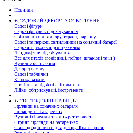
Новинки
+
-
САДОВИЙ ДЕКОР ТА ОСВІТЛЕННЯ
Садові фігури
Садові фігури з підсвічуванням
Світильники для двору, тераси, паркану
Садові та паркові світильники на сонячній батареї
Садовий декор з підсвічуванням
Ландшафтне підсвічування
Все для птахів (годівниці, поїлка, шпаківні та ін.)
Вуличне освітлення
Декор для саду
Садові таблички
Кашпо, вазони
Настінні та підвісні світильники
Лійки, обприскувачі, інструменти
+
-
СВІТЛОДІОДНІ ГІРЛЯНДИ
Гірлянди на сонячних батареях
Гірлянди на батарейках
Вуличні гірлянди з ламп - ретро, ​​лофт
Стринг гірлянди на батарейках
Світлодіодні нитки для декору 'Краплі роси'
Розумні гірлянди