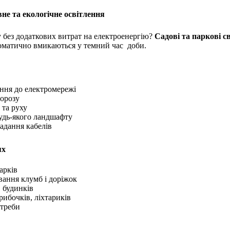
вне та екологічне освітлення
у без додаткових витрат на електроенергію?
Садові та паркові с
томатично вмикаються у темний час доби.
ення до електромережі
 морозу
 та руху
 будь-якого ландшафту
ладання кабелів
ях
парків
вання клумб і доріжок
в будинків
грибочків, ліхтариків
потреби