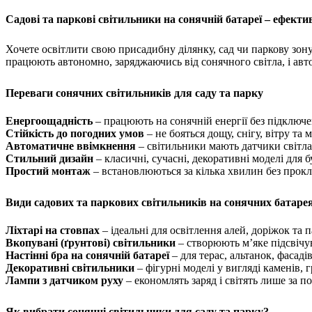
Садові та паркові світильники на сонячній батареї – ефекти
Хочете освітлити свою присадибну ділянку, сад чи паркову зон
працюють автономно, заряджаючись від сонячного світла, і ав
Переваги сонячних світильників для саду та парку
Енергоощадність
– працюють на сонячній енергії без підключ
Стійкість до погодних умов
– не бояться дощу, снігу, вітру та
Автоматичне ввімкнення
– світильники мають датчики світла
Стильний дизайн
– класичні, сучасні, декоративні моделі для
Простий монтаж
– встановлюються за кілька хвилин без прок
Види садових та паркових світильників на сонячних батаре
Ліхтарі на стовпах
– ідеальні для освітлення алей, доріжок та 
Вкопувані (ґрунтові) світильники
– створюють м’яке підсвічу
Настінні бра на сонячній батареї
– для терас, альтанок, фасаді
Декоративні світильники
– фігурні моделі у вигляді каменів, 
Лампи з датчиком руху
– економлять заряд і світять лише за 
Як вибрати сонячні світильники для саду та парку?