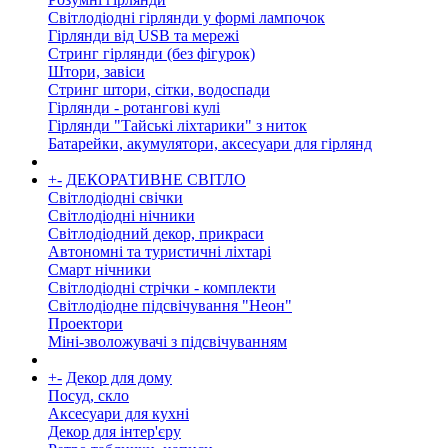
Світлодіодні гірлянди у формі лампочок
Гірлянди від USB та мережі
Стринг гірлянди (без фігурок)
Штори, завіси
Стринг штори, сітки, водоспади
Гірлянди - ротангові кулі
Гірлянди "Тайські ліхтарики" з ниток
Батарейки, акумулятори, аксесуари для гірлянд
+
-
ДЕКОРАТИВНЕ СВІТЛО
Світлодіодні свічки
Світлодіодні нічники
Світлодіодний декор, прикраси
Автономні та туристичні ліхтарі
Смарт нічники
Світлодіодні стрічки - комплекти
Світлодіодне підсвічування "Неон"
Проектори
Міні-зволожувачі з підсвічуванням
+
-
Декор для дому
Посуд, скло
Аксесуари для кухні
Декор для інтер'єру