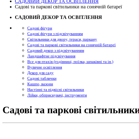
САДОВИЙ ДЕКОР ТА ОСВІТЛЕННЯ
Садові та паркові світильники на сонячній батареї
САДОВИЙ ДЕКОР ТА ОСВІТЛЕННЯ
Садові фігури
Садові фігури з підсвічуванням
Світильники для двору, тераси, паркану
Садові та паркові світильники на сонячній батареї
Садовий декор з підсвічуванням
Ландшафтне підсвічування
Все для птахів (годівниці, поїлка, шпаківні та ін.)
Вуличне освітлення
Декор для саду
Садові таблички
Кашпо, вазони
Настінні та підвісні світильники
Лійки, обприскувачі, інструменти
Садові та паркові світильники