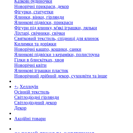
Казкові будиночки
Новорічні прикраси, декор
Фігурки, статуетки
Ялинки, вінки, гірлянди
Ялинкові підвіски, прикраси
Фігури під ялинку, м'які іграшки, ляльки
Ліхтарі, свічники, свічки
Святковий текстиль, спідниці для ялинок
Килимки та доріжки
Новорічні кашпо, кошики, санки
Ялинкові підвіски з кераміки, полистоуна
Гілки в блискітках, хвоя
Новорічні квіти
Ялинкові іграшки пластик
Новорічний дрібний декор, сухоцвіти та інше
+
-
Хеллоуїн
Осінній текстиль
Світлодіодні гірлянди
Світлодіодний декор
Декор
Акційні товари