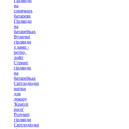
Гірлянди
на
сонячних
батареях
Гірлянди
на
батарейках
Вуличні
гірлянди
з ламп -
ретро, ​​
лофт
Стринг
гірлянди
на
батарейках
Світлодіодні
нитки
для
декору
'Краплі
роси'
Розумні
гірлянди
Світлодіодні