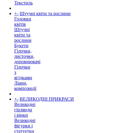
Текстиль
+
-
Штучні квіти та рослини
Головки
квітів
Штучні
квіти та
рослини
Букети
Гілочки,
листочки,
доповнювачі
Гілочки
з
ягідками
Ліани,
композиції
+
-
ВЕЛИКОДНІ ПРИКРАСИ
Великодні
гірлянди
і вінки
Великодні
фігурки і
статуетки