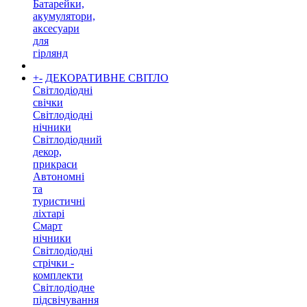
Батарейки,
акумулятори,
аксесуари
для
гірлянд
+
-
ДЕКОРАТИВНЕ СВІТЛО
Світлодіодні
свічки
Світлодіодні
нічники
Світлодіодний
декор,
прикраси
Автономні
та
туристичні
ліхтарі
Смарт
нічники
Світлодіодні
стрічки -
комплекти
Світлодіодне
підсвічування