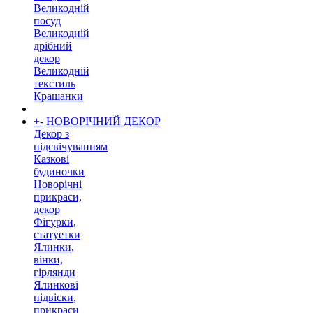
Великодній
посуд
Великодній
дрібний
декор
Великодній
текстиль
Крашанки
+
-
НОВОРІЧНИЙ ДЕКОР
Декор з
підсвічуванням
Казкові
будиночки
Новорічні
прикраси,
декор
Фігурки,
статуетки
Ялинки,
вінки,
гірлянди
Ялинкові
підвіски,
прикраси