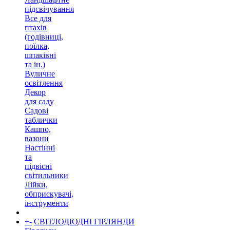
підсвічування
Все для
птахів
(годівниці,
поїлка,
шпаківні
та ін.)
Вуличне
освітлення
Декор
для саду
Садові
таблички
Кашпо,
вазони
Настінні
та
підвісні
світильники
Лійки,
обприскувачі,
інструменти
+
-
СВІТЛОДІОДНІ ГІРЛЯНДИ