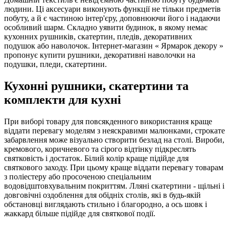
людини. Ці аксесуари виконують функції не тільки предметів
побуту, а й є частиною інтер'єру, доповнюючи його і надаючи
особливий шарм. Складно уявити будинок, в якому немає
кухонних рушників, скатертин, пледів, декоративних
подушок або наволочок. Інтернет-магазин « Ярмарок декору »
пропонує купити рушники, декоративні наволочки на
подушки, пледи, скатертини.
Кухонні рушники, скатертини та
комплекти для кухні
При виборі товару для повсякденного використання краще
віддати перевагу моделям з неяскравими малюнками, строкате
забарвлення може візуально створити безлад на столі. Вироби,
кремового, коричневого та сірого відтінку підкреслять
святковість і достаток. Білий колір краще підійде для
святкового заходу. При цьому краще віддати перевагу товарам
з поліестеру або просоченою спеціальним
водовідштовхувальним покриттям. Лляні скатертини - щільні і
довговічні оздоблення для обідніх столів, які в будь-якій
обстановці виглядають стильно і благородно, а ось шовк і
жаккард більше підійде для святкової події.