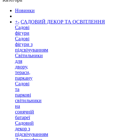
Новинки
+
-
САДОВИЙ ДЕКОР ТА ОСВІТЛЕННЯ
Садові
фігури
Садові
фігури з
підсвічуванням
Світильники
для
двору,
тераси,
паркану
Садові
та
паркові
світильники
на
сонячній
батареї
Садовий
декор з
підсвічуванням
Ландшафтне