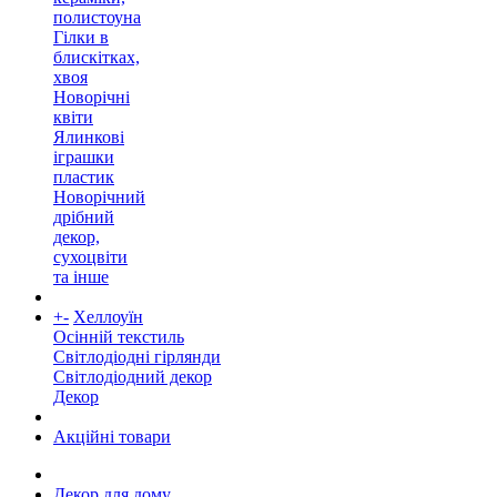
полистоуна
Гілки в
блискітках,
хвоя
Новорічні
квіти
Ялинкові
іграшки
пластик
Новорічний
дрібний
декор,
сухоцвіти
та інше
+
-
Хеллоуїн
Осінній текстиль
Світлодіодні гірлянди
Світлодіодний декор
Декор
Акційні товари
Декор для дому