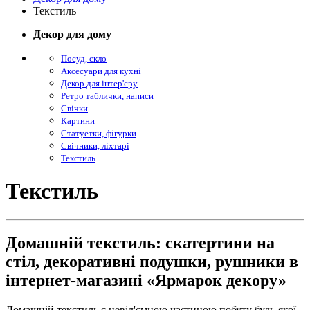
Текстиль
Декор для дому
Посуд, скло
Аксесуари для кухні
Декор для інтер'єру
Ретро таблички, написи
Свічки
Картини
Статуетки, фігурки
Свічники, ліхтарі
Текстиль
Текстиль
Домашній текстиль: скатертини на
стіл, декоративні подушки, рушники в
інтернет-магазині «Ярмарок декору»
Домашній текстиль є невід'ємною частиною побуту будь-якої