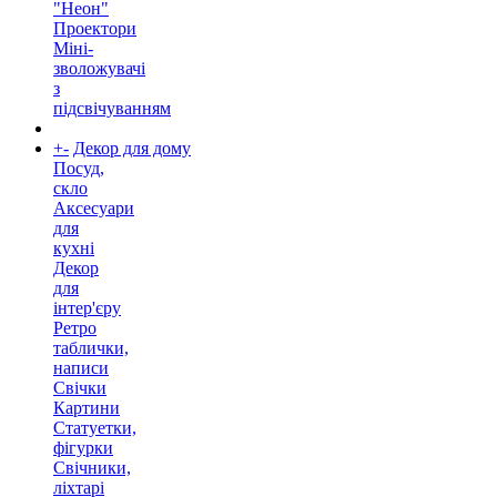
"Неон"
Проектори
Міні-
зволожувачі
з
підсвічуванням
+
-
Декор для дому
Посуд,
скло
Аксесуари
для
кухні
Декор
для
інтер'єру
Ретро
таблички,
написи
Свічки
Картини
Статуетки,
фігурки
Свічники,
ліхтарі