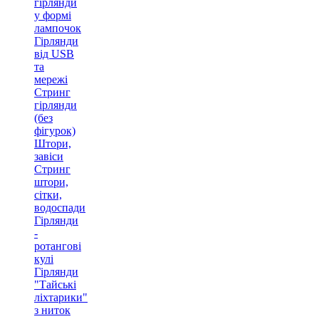
гірлянди
у формі
лампочок
Гірлянди
від USB
та
мережі
Стринг
гірлянди
(без
фігурок)
Штори,
завіси
Стринг
штори,
сітки,
водоспади
Гірлянди
-
ротангові
кулі
Гірлянди
"Тайські
ліхтарики"
з ниток