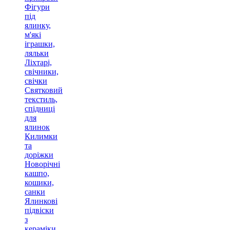
Фігури
під
ялинку,
м'які
іграшки,
ляльки
Ліхтарі,
свічники,
свічки
Святковий
текстиль,
спідниці
для
ялинок
Килимки
та
доріжки
Новорічні
кашпо,
кошики,
санки
Ялинкові
підвіски
з
кераміки,