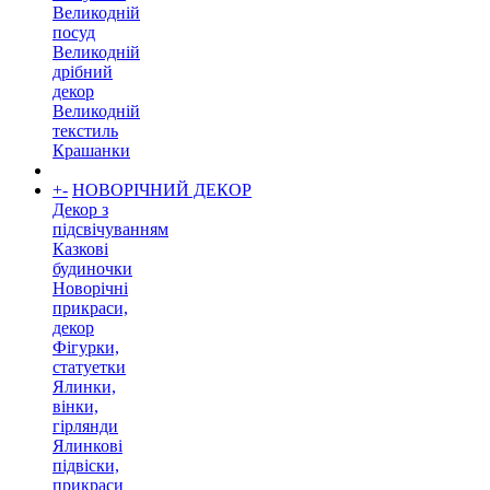
Великодній
посуд
Великодній
дрібний
декор
Великодній
текстиль
Крашанки
+
-
НОВОРІЧНИЙ ДЕКОР
Декор з
підсвічуванням
Казкові
будиночки
Новорічні
прикраси,
декор
Фігурки,
статуетки
Ялинки,
вінки,
гірлянди
Ялинкові
підвіски,
прикраси