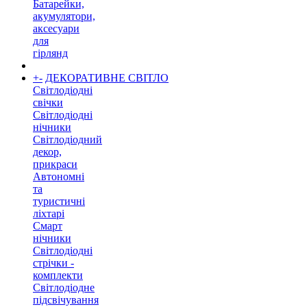
Батарейки,
акумулятори,
аксесуари
для
гірлянд
+
-
ДЕКОРАТИВНЕ СВІТЛО
Світлодіодні
свічки
Світлодіодні
нічники
Світлодіодний
декор,
прикраси
Автономні
та
туристичні
ліхтарі
Смарт
нічники
Світлодіодні
стрічки -
комплекти
Світлодіодне
підсвічування