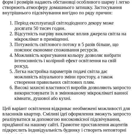
форм і розмірів надають обстановці особливого шарму і легко
створюють атмосферу домашнього затишку. Застосування
внутрішнього підсвічування вигідно по ряду причин:
Період експлуатації світлодіодного декору може
досягати 50 тисяч годин.
Відсутність нагріву виключає вплив джерела світла на
мікроклімат в приміщенні.
Потужність світлового потоку в 5 разів більше, що
пояснює економне споживання ресурсів.
Можливість коригування кольору дозволяє вибрати
інтенсивність і колірний ефект освітлення на свій
розсуд.
Легка настройка параметрів подачі світла дає
можливість візуального зміни простору, а також
створення правильних світлових плям.
Високі захисні властивості виробів дозволяють запросто
використовувати їх в змінюваному мікрокліматі ванної
кімнати, душової або кухні.
Цей варіант освітлення відкриває необмежені можливості для
власників квартир. Сміливі ідеї оформлення зможуть запросто
реалізуватися за допомогою високоякісної підсвічування,
придбаної на нашому сайті. Грамотне проставлення акцентів
підкреслить індивідуальність будинку і створить неповторні