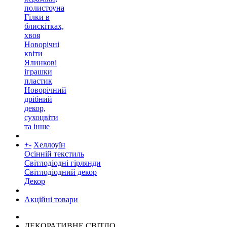
полистоуна
Гілки в
блискітках,
хвоя
Новорічні
квіти
Ялинкові
іграшки
пластик
Новорічний
дрібний
декор,
сухоцвіти
та інше
+
-
Хеллоуїн
Осінній текстиль
Світлодіодні гірлянди
Світлодіодний декор
Декор
Акційні товари
ДЕКОРАТИВНЕ СВІТЛО