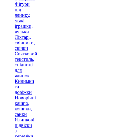
Фігури
під
ялинку,
м'які
іграшки,
ляльки
Ліхтарі,
свічники,
свічки
Святковий
текстиль,
спідниці
для
ялинок
Килимки
та
доріжки
Новорічні
кашпо,
кошики,
санки
Ялинкові
підвіски
з
кераміки,