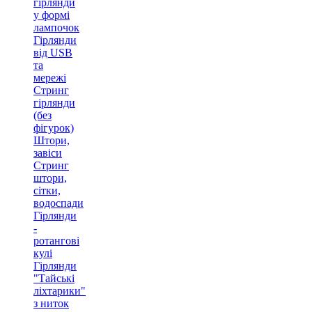
гірлянди
у формі
лампочок
Гірлянди
від USB
та
мережі
Стринг
гірлянди
(без
фігурок)
Штори,
завіси
Стринг
штори,
сітки,
водоспади
Гірлянди
-
ротангові
кулі
Гірлянди
"Тайські
ліхтарики"
з ниток