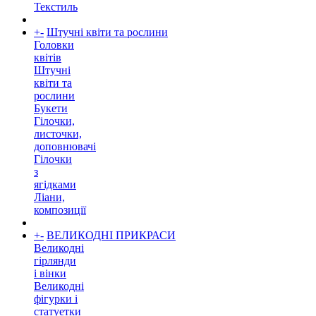
Текстиль
+
-
Штучні квіти та рослини
Головки
квітів
Штучні
квіти та
рослини
Букети
Гілочки,
листочки,
доповнювачі
Гілочки
з
ягідками
Ліани,
композиції
+
-
ВЕЛИКОДНІ ПРИКРАСИ
Великодні
гірлянди
і вінки
Великодні
фігурки і
статуетки