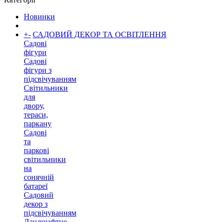
Новинки
+
-
САДОВИЙ ДЕКОР ТА ОСВІТЛЕННЯ
Садові
фігури
Садові
фігури з
підсвічуванням
Світильники
для
двору,
тераси,
паркану
Садові
та
паркові
світильники
на
сонячній
батареї
Садовий
декор з
підсвічуванням
Ландшафтне