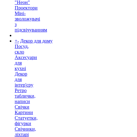
"Неон"
Проектори
Міні-
зволожувачі
з
підсвічуванням
+
-
Декор для дому
Посуд,
скло
Аксесуари
для
кухні
Декор
для
інтер'єру
Ретро
таблички,
написи
Свічки
Картини
Статуетки,
фігурки
Свічники,
ліхтарі