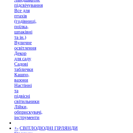
підсвічування
Все для
птахів
(годівниці,
поїлка,
шпаківні
та ін.)
Вуличне
освітлення
Декор
для саду
Садові
таблички
Кашпо,
вазони
Настінні
та
підвісні
світильники
Лійки,
обприскувачі,
інструменти
+
-
СВІТЛОДІОДНІ ГІРЛЯНДИ