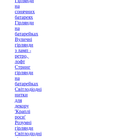
Гірлянди
на
сонячних
батареях
Гірлянди
на
батарейках
Вуличні
гірлянди
з ламп -
ретро, ​​
лофт
Стринг
гірлянди
на
батарейках
Світлодіодні
нитки
для
декору
'Краплі
роси'
Розумні
гірлянди
Світлодіодні