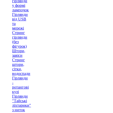
гірлянди
у формі
лампочок
Гірлянди
від USB
та
мережі
Стринг
гірлянди
(без
фігурок)
Штори,
завіси
Стринг
штори,
сітки,
водоспади
Гірлянди
-
ротангові
кулі
Гірлянди
"Тайські
ліхтарики"
з ниток