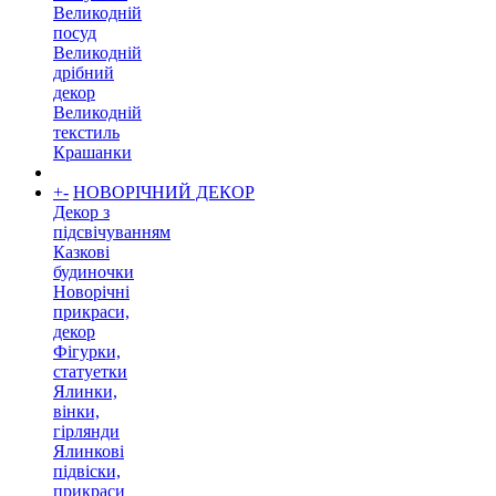
Великодній
посуд
Великодній
дрібний
декор
Великодній
текстиль
Крашанки
+
-
НОВОРІЧНИЙ ДЕКОР
Декор з
підсвічуванням
Казкові
будиночки
Новорічні
прикраси,
декор
Фігурки,
статуетки
Ялинки,
вінки,
гірлянди
Ялинкові
підвіски,
прикраси