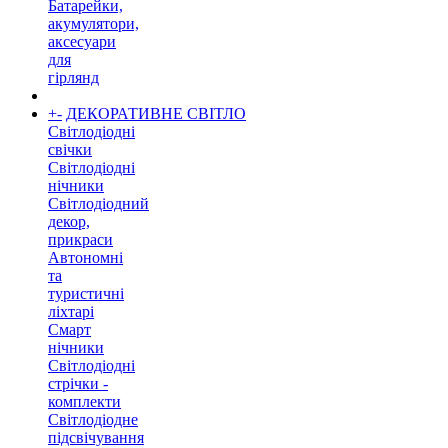
Батарейки,
акумулятори,
аксесуари
для
гірлянд
+
-
ДЕКОРАТИВНЕ СВІТЛО
Світлодіодні
свічки
Світлодіодні
нічники
Світлодіодний
декор,
прикраси
Автономні
та
туристичні
ліхтарі
Смарт
нічники
Світлодіодні
стрічки -
комплекти
Світлодіодне
підсвічування