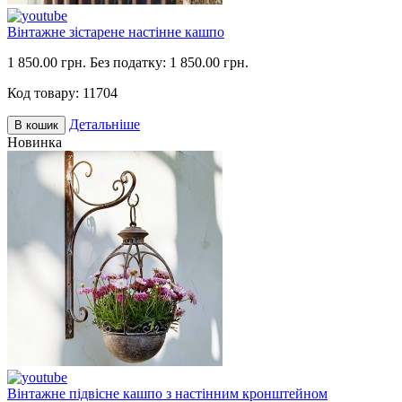
Вінтажне зістарене настінне кашпо
1 850.00 грн.
Без податку: 1 850.00 грн.
Код товару:
11704
Детальніше
В кошик
Новинка
Вінтажне підвісне кашпо з настінним кронштейном