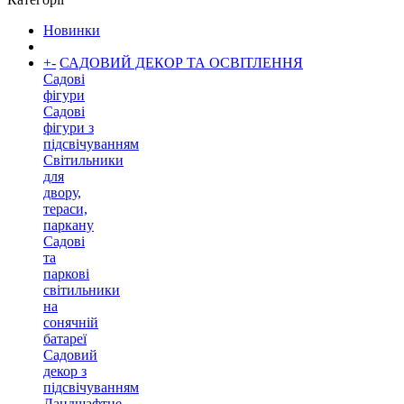
Новинки
+
-
САДОВИЙ ДЕКОР ТА ОСВІТЛЕННЯ
Садові
фігури
Садові
фігури з
підсвічуванням
Світильники
для
двору,
тераси,
паркану
Садові
та
паркові
світильники
на
сонячній
батареї
Садовий
декор з
підсвічуванням
Ландшафтне