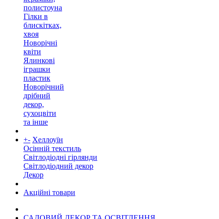
полистоуна
Гілки в
блискітках,
хвоя
Новорічні
квіти
Ялинкові
іграшки
пластик
Новорічний
дрібний
декор,
сухоцвіти
та інше
+
-
Хеллоуїн
Осінній текстиль
Світлодіодні гірлянди
Світлодіодний декор
Декор
Акційні товари
САДОВИЙ ДЕКОР ТА ОСВІТЛЕННЯ