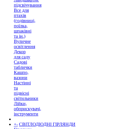
підсвічування
Все для
птахів
(годівниці,
поїлка,
шпаківні
та ін.)
Вуличне
освітлення
Декор
для саду
Садові
таблички
Кашпо,
вазони
Настінні
та
підвісні
світильники
Лійки,
обприскувачі,
інструменти
+
-
СВІТЛОДІОДНІ ГІРЛЯНДИ