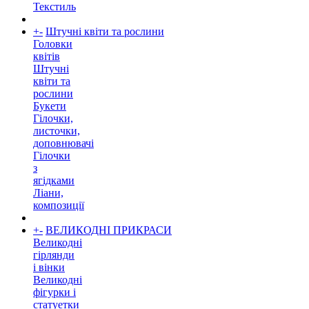
Текстиль
+
-
Штучні квіти та рослини
Головки
квітів
Штучні
квіти та
рослини
Букети
Гілочки,
листочки,
доповнювачі
Гілочки
з
ягідками
Ліани,
композиції
+
-
ВЕЛИКОДНІ ПРИКРАСИ
Великодні
гірлянди
і вінки
Великодні
фігурки і
статуетки