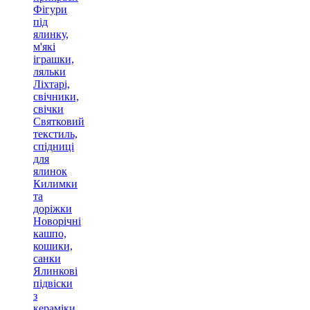
Фігури
під
ялинку,
м'які
іграшки,
ляльки
Ліхтарі,
свічники,
свічки
Святковий
текстиль,
спідниці
для
ялинок
Килимки
та
доріжки
Новорічні
кашпо,
кошики,
санки
Ялинкові
підвіски
з
кераміки,