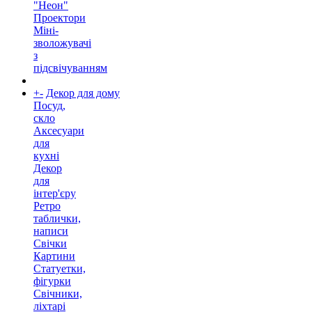
"Неон"
Проектори
Міні-
зволожувачі
з
підсвічуванням
+
-
Декор для дому
Посуд,
скло
Аксесуари
для
кухні
Декор
для
інтер'єру
Ретро
таблички,
написи
Свічки
Картини
Статуетки,
фігурки
Свічники,
ліхтарі