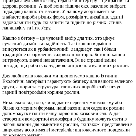
Прикраса будь-якого саду, тераси чи інтер'єру – це красиві та
здорові рослини. А щоб вони тішили око, важливо вибрати
підходящі кашпо та вазони. У нашому асортименті ви
знайдете вироби різних форм, розмірів та дизайнів, здатні
задовольнити будь-які запити та підійти до різних стилів
ландшафту та інтер'єру.
Кашпо з бетону – це чудовий вибір для тих, хто цінує
сучасний дизайн та надійність. Такі кашпо відмінно
вписуються як в урбаністичний ландшафт, так і більш
традиційне оформлення садових просторів. Бетонні кашпо
витримують значні навантаження, їм не страшні зміни
погоди, що робить їх чудовою опцією для вуличних рослин.
Для любителів класики ми пропонуємо кашпо із глини.
Екологічні матеріали гарантують безпеку для вашого зеленого
друга, а пориста структура глиняних виробів забезпечує
гарний повітрообмін коріння рослин.
Незалежно від того, чи віддаєте перевагу мінімалізму або
більш химерним формам, наші вазони для садових рослин
допоможуть втілити вашу мрію про казковий сад. А для
створення комфортної атмосфери в будинку можуть стати в
нагоді вазони для кімнатних рослин, які також представлені в
широкому асортименті матеріалів: від класичного порцеляни
до модного металу.