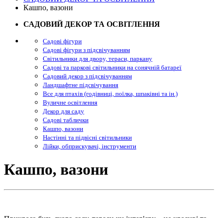
Кашпо, вазони
САДОВИЙ ДЕКОР ТА ОСВІТЛЕННЯ
Садові фігури
Садові фігури з підсвічуванням
Світильники для двору, тераси, паркану
Садові та паркові світильники на сонячній батареї
Садовий декор з підсвічуванням
Ландшафтне підсвічування
Все для птахів (годівниці, поїлка, шпаківні та ін.)
Вуличне освітлення
Декор для саду
Садові таблички
Кашпо, вазони
Настінні та підвісні світильники
Лійки, обприскувачі, інструменти
Кашпо, вазони