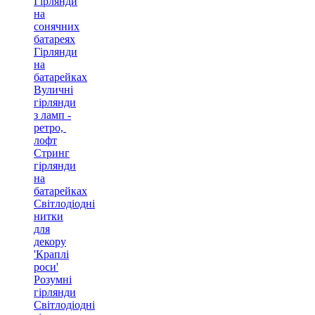
Гірлянди
на
сонячних
батареях
Гірлянди
на
батарейках
Вуличні
гірлянди
з ламп -
ретро, ​​
лофт
Стринг
гірлянди
на
батарейках
Світлодіодні
нитки
для
декору
'Краплі
роси'
Розумні
гірлянди
Світлодіодні