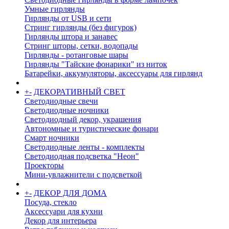
Умные гирлянды
Гирлянды от USB и сети
Стринг гирлянды (без фигурок)
Гирлянды штора и занавес
Стринг шторы, сетки, водопады
Гирлянды - ротанговые шары
Гирлянды "Тайские фонарики" из ниток
Батарейки, аккумуляторы, аксессуары для гирлянд
+
-
ДЕКОРАТИВНЫЙ СВЕТ
Светодиодные свечи
Светодиодные ночники
Светодиодный декор, украшения
Автономные и туристические фонари
Смарт ночники
Светодиодные ленты - комплекты
Светодиодная подсветка "Неон"
Проекторы
Мини-увлажнители с подсветкой
+
-
ДЕКОР ДЛЯ ДОМА
Посуда, стекло
Аксессуари для кухни
Декор для интерьера