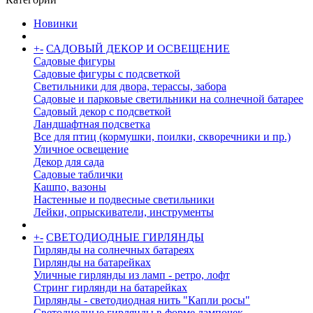
Новинки
+
-
САДОВЫЙ ДЕКОР И ОСВЕЩЕНИЕ
Садовые фигуры
Садовые фигуры с подсветкой
Светильники для двора, терассы, забора
Садовые и парковые светильники на солнечной батарее
Садовый декор с подсветкой
Ландшафтная подсветка
Все для птиц (кормушки, поилки, скворечники и пр.)
Уличное освещение
Декор для сада
Садовые таблички
Кашпо, вазоны
Настенные и подвесные светильники
Лейки, опрыскиватели, инструменты
+
-
СВЕТОДИОДНЫЕ ГИРЛЯНДЫ
Гирлянды на солнечных батареях
Гирлянды на батарейках
Уличные гирлянды из ламп - ретро, лофт
Стринг гирлянди на батарейках
Гирлянды - светодиодная нить "Капли росы"
Светодиодные гирлянды в форме лампочек