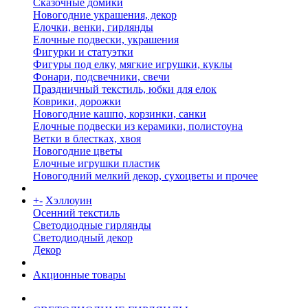
Сказочные домики
Новогодние украшения, декор
Елочки, венки, гирлянды
Елочные подвески, украшения
Фигурки и статуэтки
Фигуры под елку, мягкие игрушки, куклы
Фонари, подсвечники, свечи
Праздничный текстиль, юбки для елок
Коврики, дорожки
Новогодние кашпо, корзинки, санки
Елочные подвески из керамики, полистоуна
Ветки в блестках, хвоя
Новогодние цветы
Елочные игрушки пластик
Новогодний мелкий декор, сухоцветы и прочее
+
-
Хэллоуин
Осенний текстиль
Светодиодные гирлянды
Светодиодный декор
Декор
Акционные товары