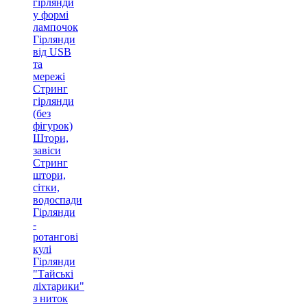
гірлянди
у формі
лампочок
Гірлянди
від USB
та
мережі
Стринг
гірлянди
(без
фігурок)
Штори,
завіси
Стринг
штори,
сітки,
водоспади
Гірлянди
-
ротангові
кулі
Гірлянди
"Тайські
ліхтарики"
з ниток