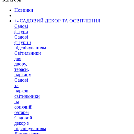
Новинки
+
-
САДОВИЙ ДЕКОР ТА ОСВІТЛЕННЯ
Садові
фігури
Садові
фігури з
підсвічуванням
Світильники
для
двору,
тераси,
паркану
Садові
та
паркові
світильники
на
сонячній
батареї
Садовий
декор з
підсвічуванням
Ландшафтне