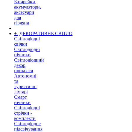
Батарейки,
акумулятори,
аксесуари
для
гірлянд
+
-
ДЕКОРАТИВНЕ СВІТЛО
Світлодіодні
свічки
Світлодіодні
нічники
Світлодіодний
декор,
прикраси
Автономні
та
туристичні
ліхтарі
Смарт
нічники
Світлодіодні
стрічки -
комплекти
Світлодіодне
підсвічування