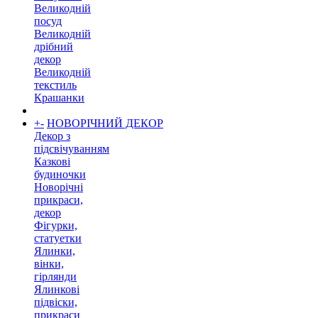
Великодній
посуд
Великодній
дрібний
декор
Великодній
текстиль
Крашанки
+
-
НОВОРІЧНИЙ ДЕКОР
Декор з
підсвічуванням
Казкові
будиночки
Новорічні
прикраси,
декор
Фігурки,
статуетки
Ялинки,
вінки,
гірлянди
Ялинкові
підвіски,
прикраси