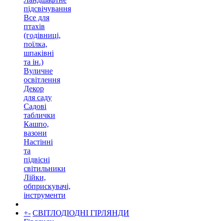
підсвічування
Все для
птахів
(годівниці,
поїлка,
шпаківні
та ін.)
Вуличне
освітлення
Декор
для саду
Садові
таблички
Кашпо,
вазони
Настінні
та
підвісні
світильники
Лійки,
обприскувачі,
інструменти
+
-
СВІТЛОДІОДНІ ГІРЛЯНДИ