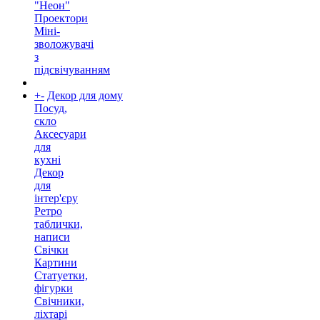
"Неон"
Проектори
Міні-
зволожувачі
з
підсвічуванням
+
-
Декор для дому
Посуд,
скло
Аксесуари
для
кухні
Декор
для
інтер'єру
Ретро
таблички,
написи
Свічки
Картини
Статуетки,
фігурки
Свічники,
ліхтарі