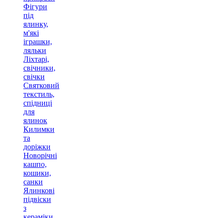
Фігури
під
ялинку,
м'які
іграшки,
ляльки
Ліхтарі,
свічники,
свічки
Святковий
текстиль,
спідниці
для
ялинок
Килимки
та
доріжки
Новорічні
кашпо,
кошики,
санки
Ялинкові
підвіски
з
кераміки,