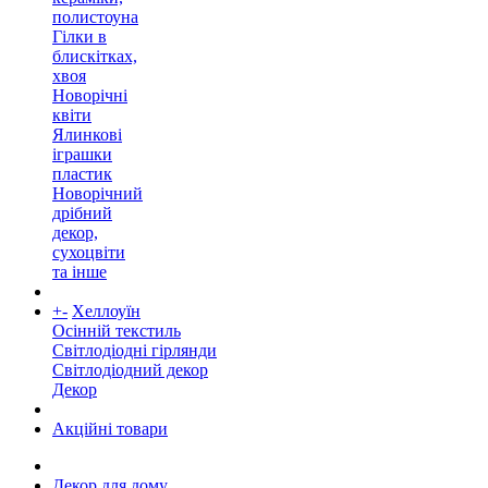
полистоуна
Гілки в
блискітках,
хвоя
Новорічні
квіти
Ялинкові
іграшки
пластик
Новорічний
дрібний
декор,
сухоцвіти
та інше
+
-
Хеллоуїн
Осінній текстиль
Світлодіодні гірлянди
Світлодіодний декор
Декор
Акційні товари
Декор для дому