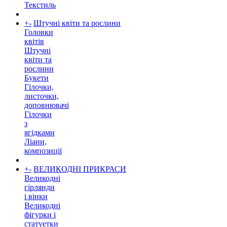
Текстиль
+
-
Штучні квіти та рослини
Головки
квітів
Штучні
квіти та
рослини
Букети
Гілочки,
листочки,
доповнювачі
Гілочки
з
ягідками
Ліани,
композиції
+
-
ВЕЛИКОДНІ ПРИКРАСИ
Великодні
гірлянди
і вінки
Великодні
фігурки і
статуетки