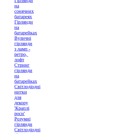
Гірлянди
на
сонячних
батареях
Гірлянди
на
батарейках
Вуличні
гірлянди
з ламп -
ретро, ​​
лофт
Стринг
гірлянди
на
батарейках
Світлодіодні
нитки
для
декору
'Краплі
роси'
Розумні
гірлянди
Світлодіодні