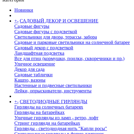
Новинки
+
-
САДОВЫЙ ДЕКОР И ОСВЕЩЕНИЕ
Садовые фигуры
Садовые фигуры с подсветкой
Светильники для двора, терассы, забора
Садовые и парковые светильники на солнечной батарее
Садовый декор с подсветкой
Ландшафтная подсветка
Все для птиц (кормушки, поилки, скворечники и пр.)
Уличное освещение
Декор для сада
Садовые таблички
Кашпо, вазоны
Настенные и подвесные светильники
Лейки, опрыскиватели, инструменты
+
-
СВЕТОДИОДНЫЕ ГИРЛЯНДЫ
Гирлянды на солнечных батареях
Гирлянды на батарейках
Уличные гирлянды из ламп - ретро, лофт
Стринг гирлянди на батарейках
Гирлянды - светодиодная нить "Капли росы"
Светодиодные гирлянды в форме лампочек