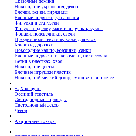
Сказочные домики
Новогодние украшения, декор
Елочки, венки, гирлянды
Елочные подвески, украшения
Фигурки и статуэтки
Фигуры под елку, мягкие игрушки, куклы
Фонари, подсвечники, свечи
Праздничный текстиль, юбки для елок
Коврики, дорожки
Новогодние кашпо, корзинки, санки
Елочные подвески из керамики, полистоуна
Ветки в блестках, хвоя
Новогодние цветы
Елочные игрушки пластик
Новогодний мелкий декор, сухоцветы и прочее
+
-
Хэллоуин
Осенний текстиль
Светодиодные гирлянды
Светодиодный декор
Декор
Акционные товары