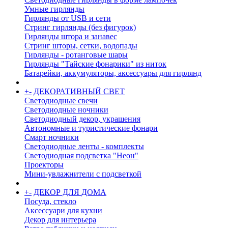
Умные гирлянды
Гирлянды от USB и сети
Стринг гирлянды (без фигурок)
Гирлянды штора и занавес
Стринг шторы, сетки, водопады
Гирлянды - ротанговые шары
Гирлянды "Тайские фонарики" из ниток
Батарейки, аккумуляторы, аксессуары для гирлянд
+
-
ДЕКОРАТИВНЫЙ СВЕТ
Светодиодные свечи
Светодиодные ночники
Светодиодный декор, украшения
Автономные и туристические фонари
Смарт ночники
Светодиодные ленты - комплекты
Светодиодная подсветка "Неон"
Проекторы
Мини-увлажнители с подсветкой
+
-
ДЕКОР ДЛЯ ДОМА
Посуда, стекло
Аксессуари для кухни
Декор для интерьера