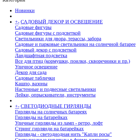
Новинки
+
-
САДОВЫЙ ДЕКОР И ОСВЕЩЕНИЕ
Садовые фигуры
Садовые фигуры с подсветкой
Светильники для двора, терассы, забора
Садовые и парковые светильники на солнечной батарее
Садовый декор с подсветкой
Ландшафтная подсветка
Все для птиц (кормушки, поилки, скворечники и пр.)
Уличное освещение
Декор для сада
Садовые таблички
Кашпо, вазоны
Настенные и подвесные светильники
Лейки, опрыскиватели, инструменты
+
-
СВЕТОДИОДНЫЕ ГИРЛЯНДЫ
Гирлянды на солнечных батареях
Гирлянды на батарейках
Уличные гирлянды из ламп - ретро, лофт
Стринг гирлянди на батарейках
Гирлянды - светодиодная нить "Капли росы"
Светодиодные гирлянды в форме лампочек