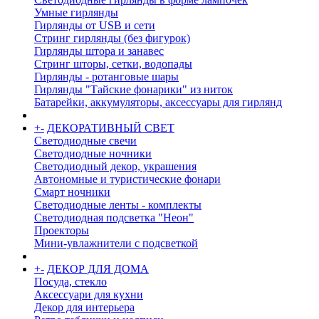
Умные гирлянды
Гирлянды от USB и сети
Стринг гирлянды (без фигурок)
Гирлянды штора и занавес
Стринг шторы, сетки, водопады
Гирлянды - ротанговые шары
Гирлянды "Тайские фонарики" из ниток
Батарейки, аккумуляторы, аксессуары для гирлянд
+
-
ДЕКОРАТИВНЫЙ СВЕТ
Светодиодные свечи
Светодиодные ночники
Светодиодный декор, украшения
Автономные и туристические фонари
Смарт ночники
Светодиодные ленты - комплекты
Светодиодная подсветка "Неон"
Проекторы
Мини-увлажнители с подсветкой
+
-
ДЕКОР ДЛЯ ДОМА
Посуда, стекло
Аксессуари для кухни
Декор для интерьера