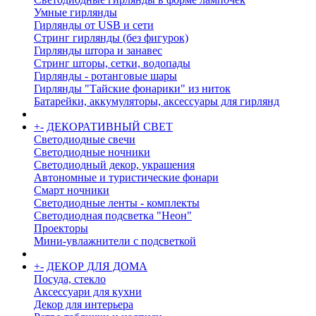
Умные гирлянды
Гирлянды от USB и сети
Стринг гирлянды (без фигурок)
Гирлянды штора и занавес
Стринг шторы, сетки, водопады
Гирлянды - ротанговые шары
Гирлянды "Тайские фонарики" из ниток
Батарейки, аккумуляторы, аксессуары для гирлянд
+
-
ДЕКОРАТИВНЫЙ СВЕТ
Светодиодные свечи
Светодиодные ночники
Светодиодный декор, украшения
Автономные и туристические фонари
Смарт ночники
Светодиодные ленты - комплекты
Светодиодная подсветка "Неон"
Проекторы
Мини-увлажнители с подсветкой
+
-
ДЕКОР ДЛЯ ДОМА
Посуда, стекло
Аксессуари для кухни
Декор для интерьера