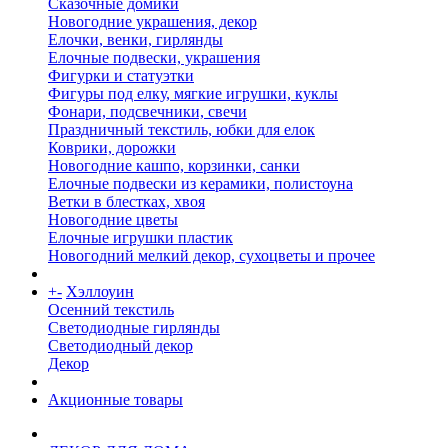
Сказочные домики
Новогодние украшения, декор
Елочки, венки, гирлянды
Елочные подвески, украшения
Фигурки и статуэтки
Фигуры под елку, мягкие игрушки, куклы
Фонари, подсвечники, свечи
Праздничный текстиль, юбки для елок
Коврики, дорожки
Новогодние кашпо, корзинки, санки
Елочные подвески из керамики, полистоуна
Ветки в блестках, хвоя
Новогодние цветы
Елочные игрушки пластик
Новогодний мелкий декор, сухоцветы и прочее
+
-
Хэллоуин
Осенний текстиль
Светодиодные гирлянды
Светодиодный декор
Декор
Акционные товары