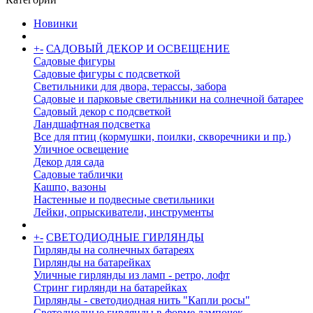
Новинки
+
-
САДОВЫЙ ДЕКОР И ОСВЕЩЕНИЕ
Садовые фигуры
Садовые фигуры с подсветкой
Светильники для двора, терассы, забора
Садовые и парковые светильники на солнечной батарее
Садовый декор с подсветкой
Ландшафтная подсветка
Все для птиц (кормушки, поилки, скворечники и пр.)
Уличное освещение
Декор для сада
Садовые таблички
Кашпо, вазоны
Настенные и подвесные светильники
Лейки, опрыскиватели, инструменты
+
-
СВЕТОДИОДНЫЕ ГИРЛЯНДЫ
Гирлянды на солнечных батареях
Гирлянды на батарейках
Уличные гирлянды из ламп - ретро, лофт
Стринг гирлянди на батарейках
Гирлянды - светодиодная нить "Капли росы"
Светодиодные гирлянды в форме лампочек