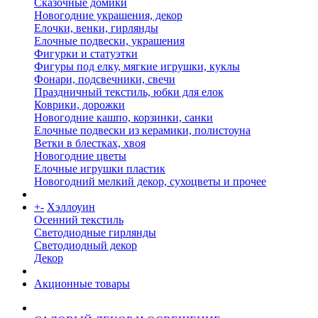
Сказочные домики
Новогодние украшения, декор
Елочки, венки, гирлянды
Елочные подвески, украшения
Фигурки и статуэтки
Фигуры под елку, мягкие игрушки, куклы
Фонари, подсвечники, свечи
Праздничный текстиль, юбки для елок
Коврики, дорожки
Новогодние кашпо, корзинки, санки
Елочные подвески из керамики, полистоуна
Ветки в блестках, хвоя
Новогодние цветы
Елочные игрушки пластик
Новогодний мелкий декор, сухоцветы и прочее
+
-
Хэллоуин
Осенний текстиль
Светодиодные гирлянды
Светодиодный декор
Декор
Акционные товары