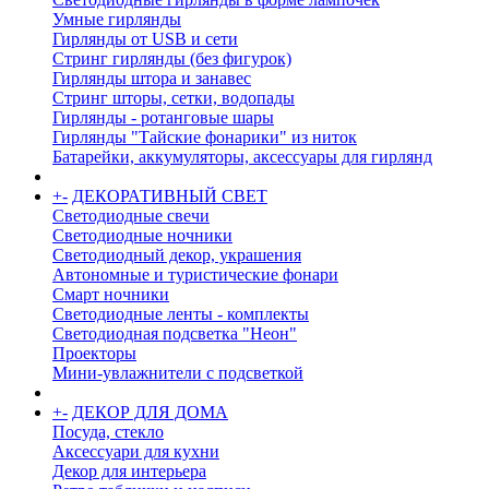
Умные гирлянды
Гирлянды от USB и сети
Стринг гирлянды (без фигурок)
Гирлянды штора и занавес
Стринг шторы, сетки, водопады
Гирлянды - ротанговые шары
Гирлянды "Тайские фонарики" из ниток
Батарейки, аккумуляторы, аксессуары для гирлянд
+
-
ДЕКОРАТИВНЫЙ СВЕТ
Светодиодные свечи
Светодиодные ночники
Светодиодный декор, украшения
Автономные и туристические фонари
Смарт ночники
Светодиодные ленты - комплекты
Светодиодная подсветка "Неон"
Проекторы
Мини-увлажнители с подсветкой
+
-
ДЕКОР ДЛЯ ДОМА
Посуда, стекло
Аксессуари для кухни
Декор для интерьера