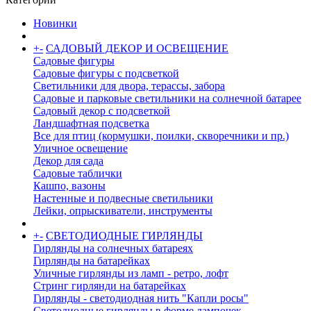
Новинки
+
-
САДОВЫЙ ДЕКОР И ОСВЕЩЕНИЕ
Садовые фигуры
Садовые фигуры с подсветкой
Светильники для двора, терассы, забора
Садовые и парковые светильники на солнечной батарее
Садовый декор с подсветкой
Ландшафтная подсветка
Все для птиц (кормушки, поилки, скворечники и пр.)
Уличное освещение
Декор для сада
Садовые таблички
Кашпо, вазоны
Настенные и подвесные светильники
Лейки, опрыскиватели, инструменты
+
-
СВЕТОДИОДНЫЕ ГИРЛЯНДЫ
Гирлянды на солнечных батареях
Гирлянды на батарейках
Уличные гирлянды из ламп - ретро, лофт
Стринг гирлянди на батарейках
Гирлянды - светодиодная нить "Капли росы"
Светодиодные гирлянды в форме лампочек