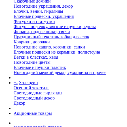
Сказочные домики
Новогодние украшения, декор
Елочки, венки, гирлянды
Елочные подвески, украшения
Фигурки и статуэтки
Фигуры под елку, мягкие игрушки, куклы
Фонари, подсвечники, свечи
Праздничный текстиль, юбки для елок
Коврики, дорожки
Новогодние кашпо, корзинки, санки
Елочные подвески из керамики, полистоуна
Ветки в блестках, хвоя
Новогодние цветы
Елочные игрушки пластик
Новогодний мелкий декор, сухоцветы и прочее
+
-
Хэллоуин
Осенний текстиль
Светодиодные гирлянды
Светодиодный декор
Декор
Акционные товары