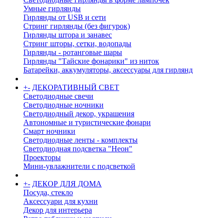
Умные гирлянды
Гирлянды от USB и сети
Стринг гирлянды (без фигурок)
Гирлянды штора и занавес
Стринг шторы, сетки, водопады
Гирлянды - ротанговые шары
Гирлянды "Тайские фонарики" из ниток
Батарейки, аккумуляторы, аксессуары для гирлянд
+
-
ДЕКОРАТИВНЫЙ СВЕТ
Светодиодные свечи
Светодиодные ночники
Светодиодный декор, украшения
Автономные и туристические фонари
Смарт ночники
Светодиодные ленты - комплекты
Светодиодная подсветка "Неон"
Проекторы
Мини-увлажнители с подсветкой
+
-
ДЕКОР ДЛЯ ДОМА
Посуда, стекло
Аксессуари для кухни
Декор для интерьера