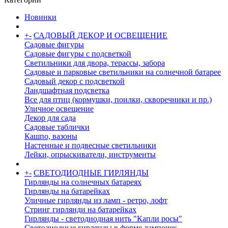
Новинки
+
-
САДОВЫЙ ДЕКОР И ОСВЕЩЕНИЕ
Садовые фигуры
Садовые фигуры с подсветкой
Светильники для двора, терассы, забора
Садовые и парковые светильники на солнечной батарее
Садовый декор с подсветкой
Ландшафтная подсветка
Все для птиц (кормушки, поилки, скворечники и пр.)
Уличное освещение
Декор для сада
Садовые таблички
Кашпо, вазоны
Настенные и подвесные светильники
Лейки, опрыскиватели, инструменты
+
-
СВЕТОДИОДНЫЕ ГИРЛЯНДЫ
Гирлянды на солнечных батареях
Гирлянды на батарейках
Уличные гирлянды из ламп - ретро, лофт
Стринг гирлянди на батарейках
Гирлянды - светодиодная нить "Капли росы"
Светодиодные гирлянды в форме лампочек