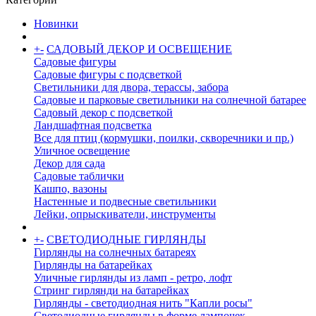
Новинки
+
-
САДОВЫЙ ДЕКОР И ОСВЕЩЕНИЕ
Садовые фигуры
Садовые фигуры с подсветкой
Светильники для двора, терассы, забора
Садовые и парковые светильники на солнечной батарее
Садовый декор с подсветкой
Ландшафтная подсветка
Все для птиц (кормушки, поилки, скворечники и пр.)
Уличное освещение
Декор для сада
Садовые таблички
Кашпо, вазоны
Настенные и подвесные светильники
Лейки, опрыскиватели, инструменты
+
-
СВЕТОДИОДНЫЕ ГИРЛЯНДЫ
Гирлянды на солнечных батареях
Гирлянды на батарейках
Уличные гирлянды из ламп - ретро, лофт
Стринг гирлянди на батарейках
Гирлянды - светодиодная нить "Капли росы"
Светодиодные гирлянды в форме лампочек