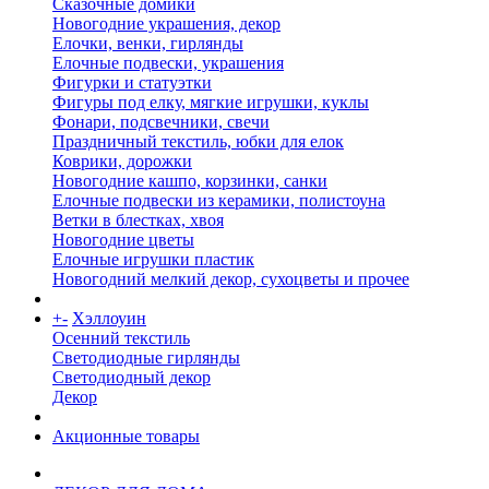
Сказочные домики
Новогодние украшения, декор
Елочки, венки, гирлянды
Елочные подвески, украшения
Фигурки и статуэтки
Фигуры под елку, мягкие игрушки, куклы
Фонари, подсвечники, свечи
Праздничный текстиль, юбки для елок
Коврики, дорожки
Новогодние кашпо, корзинки, санки
Елочные подвески из керамики, полистоуна
Ветки в блестках, хвоя
Новогодние цветы
Елочные игрушки пластик
Новогодний мелкий декор, сухоцветы и прочее
+
-
Хэллоуин
Осенний текстиль
Светодиодные гирлянды
Светодиодный декор
Декор
Акционные товары