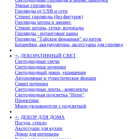
Умные гирлянды
Гирлянды от USB и сети
Стринг гирлянды (без фигурок)
Гирлянды штора и занавес
Стринг шторы, сетки, водопады
Гирлянды - ротанговые шары
Гирлянды "Тайские фонарики" из ниток
Батарейки, аккумуляторы, аксессуары для гирлянд
+
-
ДЕКОРАТИВНЫЙ СВЕТ
Светодиодные свечи
Светодиодные ночники
Светодиодный декор, украшения
Автономные и туристические фонари
Смарт ночники
Светодиодные ленты - комплекты
Светодиодная подсветка "Неон"
Проекторы
Мини-увлажнители с подсветкой
+
-
ДЕКОР ДЛЯ ДОМА
Посуда, стекло
Аксессуари для кухни
Декор для интерьера