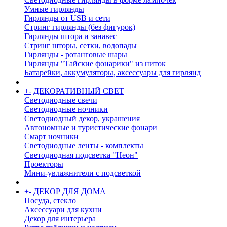
Умные гирлянды
Гирлянды от USB и сети
Стринг гирлянды (без фигурок)
Гирлянды штора и занавес
Стринг шторы, сетки, водопады
Гирлянды - ротанговые шары
Гирлянды "Тайские фонарики" из ниток
Батарейки, аккумуляторы, аксессуары для гирлянд
+
-
ДЕКОРАТИВНЫЙ СВЕТ
Светодиодные свечи
Светодиодные ночники
Светодиодный декор, украшения
Автономные и туристические фонари
Смарт ночники
Светодиодные ленты - комплекты
Светодиодная подсветка "Неон"
Проекторы
Мини-увлажнители с подсветкой
+
-
ДЕКОР ДЛЯ ДОМА
Посуда, стекло
Аксессуари для кухни
Декор для интерьера