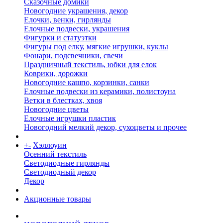
Сказочные домики
Новогодние украшения, декор
Елочки, венки, гирлянды
Елочные подвески, украшения
Фигурки и статуэтки
Фигуры под елку, мягкие игрушки, куклы
Фонари, подсвечники, свечи
Праздничный текстиль, юбки для елок
Коврики, дорожки
Новогодние кашпо, корзинки, санки
Елочные подвески из керамики, полистоуна
Ветки в блестках, хвоя
Новогодние цветы
Елочные игрушки пластик
Новогодний мелкий декор, сухоцветы и прочее
+
-
Хэллоуин
Осенний текстиль
Светодиодные гирлянды
Светодиодный декор
Декор
Акционные товары