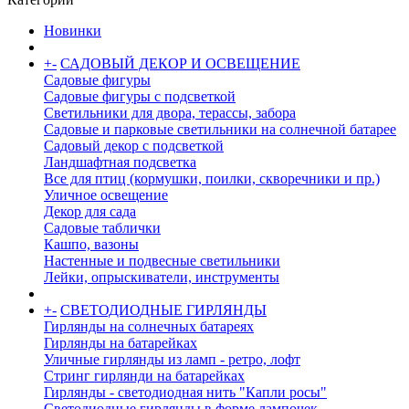
Новинки
+
-
САДОВЫЙ ДЕКОР И ОСВЕЩЕНИЕ
Садовые фигуры
Садовые фигуры с подсветкой
Светильники для двора, терассы, забора
Садовые и парковые светильники на солнечной батарее
Садовый декор с подсветкой
Ландшафтная подсветка
Все для птиц (кормушки, поилки, скворечники и пр.)
Уличное освещение
Декор для сада
Садовые таблички
Кашпо, вазоны
Настенные и подвесные светильники
Лейки, опрыскиватели, инструменты
+
-
СВЕТОДИОДНЫЕ ГИРЛЯНДЫ
Гирлянды на солнечных батареях
Гирлянды на батарейках
Уличные гирлянды из ламп - ретро, лофт
Стринг гирлянди на батарейках
Гирлянды - светодиодная нить "Капли росы"
Светодиодные гирлянды в форме лампочек