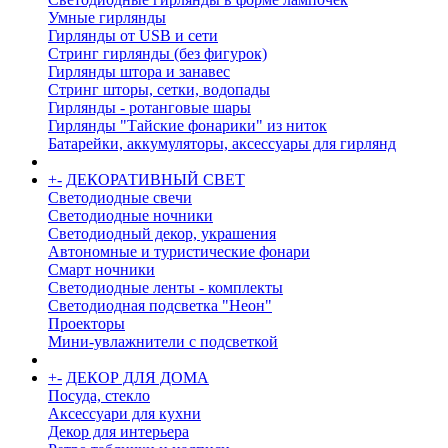
Умные гирлянды
Гирлянды от USB и сети
Стринг гирлянды (без фигурок)
Гирлянды штора и занавес
Стринг шторы, сетки, водопады
Гирлянды - ротанговые шары
Гирлянды "Тайские фонарики" из ниток
Батарейки, аккумуляторы, аксессуары для гирлянд
+
-
ДЕКОРАТИВНЫЙ СВЕТ
Светодиодные свечи
Светодиодные ночники
Светодиодный декор, украшения
Автономные и туристические фонари
Смарт ночники
Светодиодные ленты - комплекты
Светодиодная подсветка "Неон"
Проекторы
Мини-увлажнители с подсветкой
+
-
ДЕКОР ДЛЯ ДОМА
Посуда, стекло
Аксессуари для кухни
Декор для интерьера