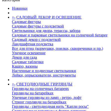
Новинки
+
-
САДОВЫЙ ДЕКОР И ОСВЕЩЕНИЕ
Садовые фигуры
Садовые фигуры с подсветкой
Светильники для двора, терассы, забора
Садовые и парковые светильники на солнечной батарее
Садовый декор с подсветкой
Ландшафтная подсветка
Все для птиц (кормушки, поилки, скворечники и пр.)
Уличное освещение
Декор для сада
Садовые таблички
Кашпо, вазоны
Настенные и подвесные светильники
Лейки, опрыскиватели, инструменты
+
-
СВЕТОДИОДНЫЕ ГИРЛЯНДЫ
Гирлянды на солнечных батареях
Гирлянды на батарейках
Уличные гирлянды из ламп - ретро, лофт
Стринг гирлянди на батарейках
Гирлянды - светодиодная нить "Капли росы"
Светодиодные гирлянды в форме лампочек