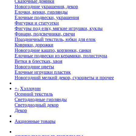
Сказочные домики
Новогодние украшения, декор
Елочки, венки, гирлянды
Елочные подвески, украшения
Фигурки и статуэтки
Фигуры под елку, мягкие игрушки, куклы
Фонари, подсвечники, свечи
Праздничный текстиль, юбки для елок
Коврики, дорожки
Новогодние кашпо, корзинки, санки
Елочные подвески из керамики, полистоуна
Ветки в блестках, хвоя
Новогодние цветы
Елочные игрушки пластик
Новогодний мелкий декор, сухоцветы и прочее
+
-
Хэллоуин
Осенний текстиль
Светодиодные гирлянды
Светодиодный декор
Декор
Акционные товары