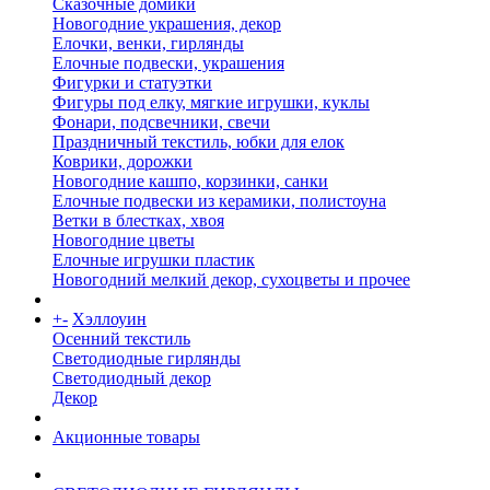
Сказочные домики
Новогодние украшения, декор
Елочки, венки, гирлянды
Елочные подвески, украшения
Фигурки и статуэтки
Фигуры под елку, мягкие игрушки, куклы
Фонари, подсвечники, свечи
Праздничный текстиль, юбки для елок
Коврики, дорожки
Новогодние кашпо, корзинки, санки
Елочные подвески из керамики, полистоуна
Ветки в блестках, хвоя
Новогодние цветы
Елочные игрушки пластик
Новогодний мелкий декор, сухоцветы и прочее
+
-
Хэллоуин
Осенний текстиль
Светодиодные гирлянды
Светодиодный декор
Декор
Акционные товары