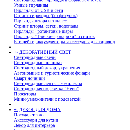
Умные гирлянды
Гирлянды от USB и сети
Стринг гирлянды (без фигурок)
Гирлянды штора и занавес
Стринг шторы, сетки, водопады
Гирлянды - ротанговые шары
Гирлянды "Тайские фонарики" из ниток
Батарейки, аккумуляторы, аксессуары для гирлянд
+
-
ДЕКОРАТИВНЫЙ СВЕТ
Светодиодные свечи
Светодиодные ночники
Светодиодный декор, украшения
Автономные и туристические фонари
Смарт ночники
Светодиодные ленты - комплекты
Светодиодная подсветка "Неон"
Проекторы
Мини-увлажнители с подсветкой
+
-
ДЕКОР ДЛЯ ДОМА
Посуда, стекло
Аксессуари для кухни
Декор для интерьера