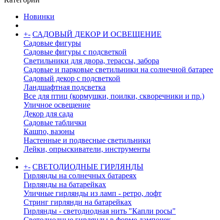
Новинки
+
-
САДОВЫЙ ДЕКОР И ОСВЕЩЕНИЕ
Садовые фигуры
Садовые фигуры с подсветкой
Светильники для двора, терассы, забора
Садовые и парковые светильники на солнечной батарее
Садовый декор с подсветкой
Ландшафтная подсветка
Все для птиц (кормушки, поилки, скворечники и пр.)
Уличное освещение
Декор для сада
Садовые таблички
Кашпо, вазоны
Настенные и подвесные светильники
Лейки, опрыскиватели, инструменты
+
-
СВЕТОДИОДНЫЕ ГИРЛЯНДЫ
Гирлянды на солнечных батареях
Гирлянды на батарейках
Уличные гирлянды из ламп - ретро, лофт
Стринг гирлянди на батарейках
Гирлянды - светодиодная нить "Капли росы"
Светодиодные гирлянды в форме лампочек