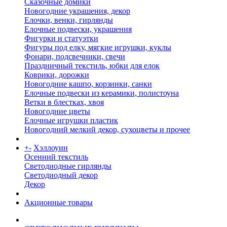
Сказочные домики
Новогодние украшения, декор
Елочки, венки, гирлянды
Елочные подвески, украшения
Фигурки и статуэтки
Фигуры под елку, мягкие игрушки, куклы
Фонари, подсвечники, свечи
Праздничный текстиль, юбки для елок
Коврики, дорожки
Новогодние кашпо, корзинки, санки
Елочные подвески из керамики, полистоуна
Ветки в блестках, хвоя
Новогодние цветы
Елочные игрушки пластик
Новогодний мелкий декор, сухоцветы и прочее
+
-
Хэллоуин
Осенний текстиль
Светодиодные гирлянды
Светодиодный декор
Декор
Акционные товары