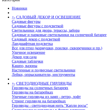
Новинки
+
-
САДОВЫЙ ДЕКОР И ОСВЕЩЕНИЕ
Садовые фигуры
Садовые фигуры с подсветкой
Светильники для двора, терассы, забора
Садовые и парковые светильники на солнечной батарее
Садовый декор с подсветкой
Ландшафтная подсветка
Все для птиц (кормушки, поилки, скворечники и пр.)
Уличное освещение
Декор для сада
Садовые таблички
Кашпо, вазоны
Настенные и подвесные светильники
Лейки, опрыскиватели, инструменты
+
-
СВЕТОДИОДНЫЕ ГИРЛЯНДЫ
Гирлянды на солнечных батареях
Гирлянды на батарейках
Уличные гирлянды из ламп - ретро, лофт
Стринг гирлянди на батарейках
Гирлянды - светодиодная нить "Капли росы"
Светодиодные гирлянды в форме лампочек