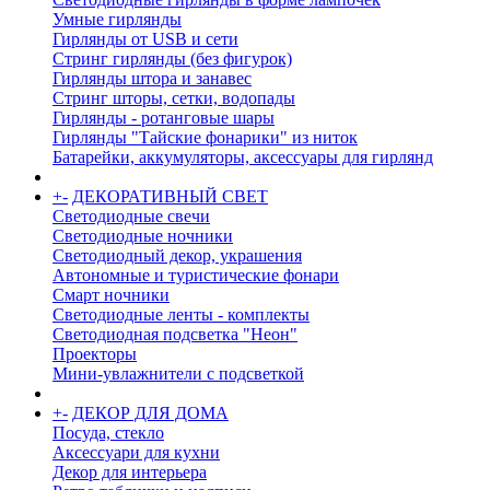
Умные гирлянды
Гирлянды от USB и сети
Стринг гирлянды (без фигурок)
Гирлянды штора и занавес
Стринг шторы, сетки, водопады
Гирлянды - ротанговые шары
Гирлянды "Тайские фонарики" из ниток
Батарейки, аккумуляторы, аксессуары для гирлянд
+
-
ДЕКОРАТИВНЫЙ СВЕТ
Светодиодные свечи
Светодиодные ночники
Светодиодный декор, украшения
Автономные и туристические фонари
Смарт ночники
Светодиодные ленты - комплекты
Светодиодная подсветка "Неон"
Проекторы
Мини-увлажнители с подсветкой
+
-
ДЕКОР ДЛЯ ДОМА
Посуда, стекло
Аксессуари для кухни
Декор для интерьера