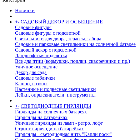
Новинки
+
-
САДОВЫЙ ДЕКОР И ОСВЕЩЕНИЕ
Садовые фигуры
Садовые фигуры с подсветкой
Светильники для двора, терассы, забора
Садовые и парковые светильники на солнечной батарее
Садовый декор с подсветкой
Ландшафтная подсветка
Все для птиц (кормушки, поилки, скворечники и пр.)
Уличное освещение
Декор для сада
Садовые таблички
Кашпо, вазоны
Настенные и подвесные светильники
Лейки, опрыскиватели, инструменты
+
-
СВЕТОДИОДНЫЕ ГИРЛЯНДЫ
Гирлянды на солнечных батареях
Гирлянды на батарейках
Уличные гирлянды из ламп - ретро, лофт
Стринг гирлянди на батарейках
Гирлянды - светодиодная нить "Капли росы"
Светодиодные гирлянды в форме лампочек