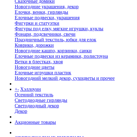
Сказочные домики
Новогодние украшения, декор
Елочки, венки, гирлянды
Елочные подвески, украшения
Фигурки и статуэтки
Фигуры под елку, мягкие игрушки, куклы
Фонари, подсвечники, свечи
Праздничный текстиль, юбки для елок
Коврики, дорожки
Новогодние кашпо, корзинки, санки
Елочные подвески из керамики, полистоуна
Ветки в блестках, хвоя
Новогодние цветы
Елочные игрушки пластик
Новогодний мелкий декор, сухоцветы и прочее
+
-
Хэллоуин
Осенний текстиль
Светодиодные гирлянды
Светодиодный декор
Декор
Акционные товары