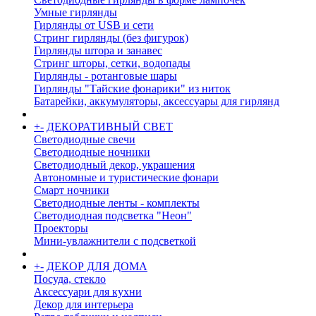
Умные гирлянды
Гирлянды от USB и сети
Стринг гирлянды (без фигурок)
Гирлянды штора и занавес
Стринг шторы, сетки, водопады
Гирлянды - ротанговые шары
Гирлянды "Тайские фонарики" из ниток
Батарейки, аккумуляторы, аксессуары для гирлянд
+
-
ДЕКОРАТИВНЫЙ СВЕТ
Светодиодные свечи
Светодиодные ночники
Светодиодный декор, украшения
Автономные и туристические фонари
Смарт ночники
Светодиодные ленты - комплекты
Светодиодная подсветка "Неон"
Проекторы
Мини-увлажнители с подсветкой
+
-
ДЕКОР ДЛЯ ДОМА
Посуда, стекло
Аксессуари для кухни
Декор для интерьера