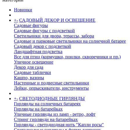
Новинки
+
-
САДОВЫЙ ДЕКОР И ОСВЕЩЕНИЕ
Садовые фигуры
Садовые фигуры с подсветкой
Светильники для двора, терассы, забора
Садовые и парковые светильники на солнечной батарее
Садовый декор с подсветкой
Ландшафтная подсветка
Все для птиц (кормушки, поилки, скворечники и пр.)
Уличное освещение
Декор для сада
Садовые таблички
Кашпо, вазоны
Настенные и подвесные светильники
Лейки, опрыскиватели, инструменты
+
-
СВЕТОДИОДНЫЕ ГИРЛЯНДЫ
Гирлянды на солнечных батареях
Гирлянды на батарейках
Уличные гирлянды из ламп - ретро, лофт
Стринг гирлянди на батарейках
Гирлянды - светодиодная нить "Капли росы"
Светодиодные гирлянды в форме лампочек