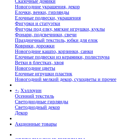
Сказочные домики
Новогодние украшения, декор
Елочки, венки, гирлянды
Елочные подвески, украшения
Фигурки и статуэтки
Фигуры под елку, мягкие игрушки, куклы
Фонари, подсвечники, свечи
Праздничный текстиль, юбки для елок
Коврики, дорожки
Новогодние кашпо, корзинки, санки
Елочные подвески из керамики, полистоуна
Ветки в блестках, хвоя
Новогодние цветы
Елочные игрушки пластик
Новогодний мелкий декор, сухоцветы и прочее
+
-
Хэллоуин
Осенний текстиль
Светодиодные гирлянды
Светодиодный декор
Декор
Акционные товары