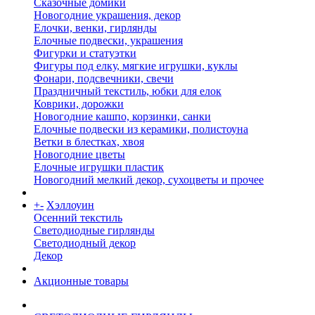
Сказочные домики
Новогодние украшения, декор
Елочки, венки, гирлянды
Елочные подвески, украшения
Фигурки и статуэтки
Фигуры под елку, мягкие игрушки, куклы
Фонари, подсвечники, свечи
Праздничный текстиль, юбки для елок
Коврики, дорожки
Новогодние кашпо, корзинки, санки
Елочные подвески из керамики, полистоуна
Ветки в блестках, хвоя
Новогодние цветы
Елочные игрушки пластик
Новогодний мелкий декор, сухоцветы и прочее
+
-
Хэллоуин
Осенний текстиль
Светодиодные гирлянды
Светодиодный декор
Декор
Акционные товары