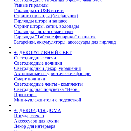
Умные гирлянды
Гирлянды от USB и сети
Стринг гирлянды (без фигурок)
Гирлянды штора и занавес
Стринг шторы, сетки, водопады
Гирлянды - ротанговые шары
Гирлянды "Тайские фонарики" из ниток
Батарейки, аккумуляторы, аксессуары для гирлянд
+
-
ДЕКОРАТИВНЫЙ СВЕТ
Светодиодные свечи
Светодиодные ночники
Светодиодный декор, украшения
Автономные и туристические фонари
Смарт ночники
Светодиодные ленты - комплекты
Светодиодная подсветка "Неон"
Проекторы
Мини-увлажнители с подсветкой
+
-
ДЕКОР ДЛЯ ДОМА
Посуда, стекло
Аксессуари для кухни
Декор для интерьера