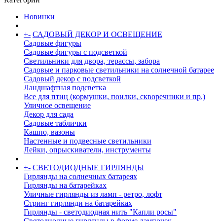
Новинки
+
-
САДОВЫЙ ДЕКОР И ОСВЕЩЕНИЕ
Садовые фигуры
Садовые фигуры с подсветкой
Светильники для двора, терассы, забора
Садовые и парковые светильники на солнечной батарее
Садовый декор с подсветкой
Ландшафтная подсветка
Все для птиц (кормушки, поилки, скворечники и пр.)
Уличное освещение
Декор для сада
Садовые таблички
Кашпо, вазоны
Настенные и подвесные светильники
Лейки, опрыскиватели, инструменты
+
-
СВЕТОДИОДНЫЕ ГИРЛЯНДЫ
Гирлянды на солнечных батареях
Гирлянды на батарейках
Уличные гирлянды из ламп - ретро, лофт
Стринг гирлянди на батарейках
Гирлянды - светодиодная нить "Капли росы"
Светодиодные гирлянды в форме лампочек