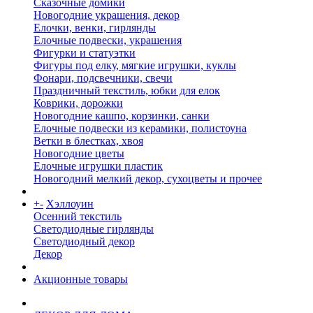
Сказочные домики
Новогодние украшения, декор
Елочки, венки, гирлянды
Елочные подвески, украшения
Фигурки и статуэтки
Фигуры под елку, мягкие игрушки, куклы
Фонари, подсвечники, свечи
Праздничный текстиль, юбки для елок
Коврики, дорожки
Новогодние кашпо, корзинки, санки
Елочные подвески из керамики, полистоуна
Ветки в блестках, хвоя
Новогодние цветы
Елочные игрушки пластик
Новогодний мелкий декор, сухоцветы и прочее
+
-
Хэллоуин
Осенний текстиль
Светодиодные гирлянды
Светодиодный декор
Декор
Акционные товары