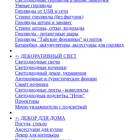
Умные гирлянды
Гирлянды от USB и сети
Стринг гирлянды (без фигурок)
Гирлянды штора и занавес
Стринг шторы, сетки, водопады
Гирлянды - ротанговые шары
Гирлянды "Тайские фонарики" из ниток
Батарейки, аккумуляторы, аксессуары для гирлянд
+
-
ДЕКОРАТИВНЫЙ СВЕТ
Светодиодные свечи
Светодиодные ночники
Светодиодный декор, украшения
Автономные и туристические фонари
Смарт ночники
Светодиодные ленты - комплекты
Светодиодная подсветка "Неон"
Проекторы
Мини-увлажнители с подсветкой
+
-
ДЕКОР ДЛЯ ДОМА
Посуда, стекло
Аксессуари для кухни
Декор для интерьера