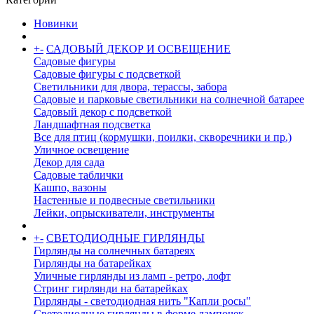
Новинки
+
-
САДОВЫЙ ДЕКОР И ОСВЕЩЕНИЕ
Садовые фигуры
Садовые фигуры с подсветкой
Светильники для двора, терассы, забора
Садовые и парковые светильники на солнечной батарее
Садовый декор с подсветкой
Ландшафтная подсветка
Все для птиц (кормушки, поилки, скворечники и пр.)
Уличное освещение
Декор для сада
Садовые таблички
Кашпо, вазоны
Настенные и подвесные светильники
Лейки, опрыскиватели, инструменты
+
-
СВЕТОДИОДНЫЕ ГИРЛЯНДЫ
Гирлянды на солнечных батареях
Гирлянды на батарейках
Уличные гирлянды из ламп - ретро, лофт
Стринг гирлянди на батарейках
Гирлянды - светодиодная нить "Капли росы"
Светодиодные гирлянды в форме лампочек