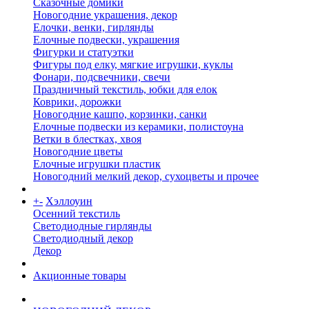
Сказочные домики
Новогодние украшения, декор
Елочки, венки, гирлянды
Елочные подвески, украшения
Фигурки и статуэтки
Фигуры под елку, мягкие игрушки, куклы
Фонари, подсвечники, свечи
Праздничный текстиль, юбки для елок
Коврики, дорожки
Новогодние кашпо, корзинки, санки
Елочные подвески из керамики, полистоуна
Ветки в блестках, хвоя
Новогодние цветы
Елочные игрушки пластик
Новогодний мелкий декор, сухоцветы и прочее
+
-
Хэллоуин
Осенний текстиль
Светодиодные гирлянды
Светодиодный декор
Декор
Акционные товары