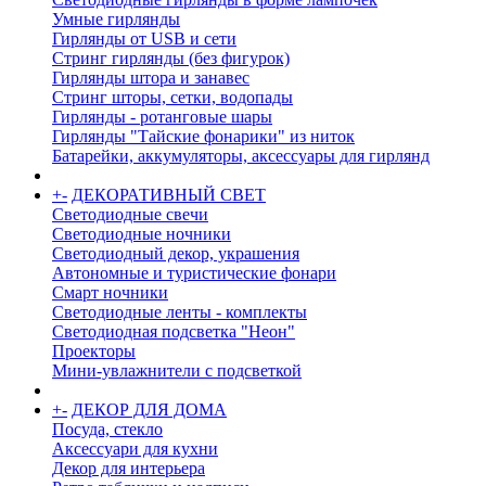
Умные гирлянды
Гирлянды от USB и сети
Стринг гирлянды (без фигурок)
Гирлянды штора и занавес
Стринг шторы, сетки, водопады
Гирлянды - ротанговые шары
Гирлянды "Тайские фонарики" из ниток
Батарейки, аккумуляторы, аксессуары для гирлянд
+
-
ДЕКОРАТИВНЫЙ СВЕТ
Светодиодные свечи
Светодиодные ночники
Светодиодный декор, украшения
Автономные и туристические фонари
Смарт ночники
Светодиодные ленты - комплекты
Светодиодная подсветка "Неон"
Проекторы
Мини-увлажнители с подсветкой
+
-
ДЕКОР ДЛЯ ДОМА
Посуда, стекло
Аксессуари для кухни
Декор для интерьера