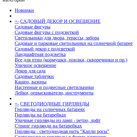
Новинки
+
-
САДОВЫЙ ДЕКОР И ОСВЕЩЕНИЕ
Садовые фигуры
Садовые фигуры с подсветкой
Светильники для двора, терассы, забора
Садовые и парковые светильники на солнечной батарее
Садовый декор с подсветкой
Ландшафтная подсветка
Все для птиц (кормушки, поилки, скворечники и пр.)
Уличное освещение
Декор для сада
Садовые таблички
Кашпо, вазоны
Настенные и подвесные светильники
Лейки, опрыскиватели, инструменты
+
-
СВЕТОДИОДНЫЕ ГИРЛЯНДЫ
Гирлянды на солнечных батареях
Гирлянды на батарейках
Уличные гирлянды из ламп - ретро, лофт
Стринг гирлянди на батарейках
Гирлянды - светодиодная нить "Капли росы"
Светодиодные гирлянды в форме лампочек