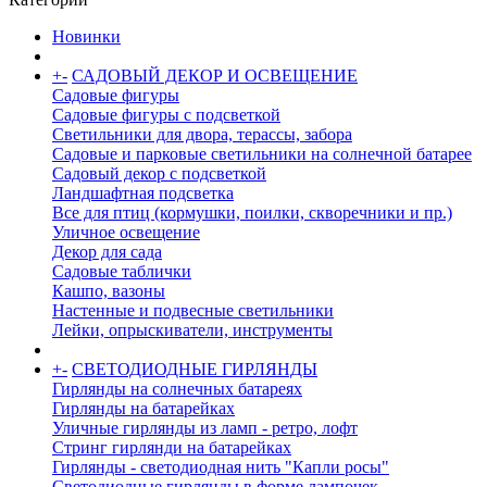
Новинки
+
-
САДОВЫЙ ДЕКОР И ОСВЕЩЕНИЕ
Садовые фигуры
Садовые фигуры с подсветкой
Светильники для двора, терассы, забора
Садовые и парковые светильники на солнечной батарее
Садовый декор с подсветкой
Ландшафтная подсветка
Все для птиц (кормушки, поилки, скворечники и пр.)
Уличное освещение
Декор для сада
Садовые таблички
Кашпо, вазоны
Настенные и подвесные светильники
Лейки, опрыскиватели, инструменты
+
-
СВЕТОДИОДНЫЕ ГИРЛЯНДЫ
Гирлянды на солнечных батареях
Гирлянды на батарейках
Уличные гирлянды из ламп - ретро, лофт
Стринг гирлянди на батарейках
Гирлянды - светодиодная нить "Капли росы"
Светодиодные гирлянды в форме лампочек