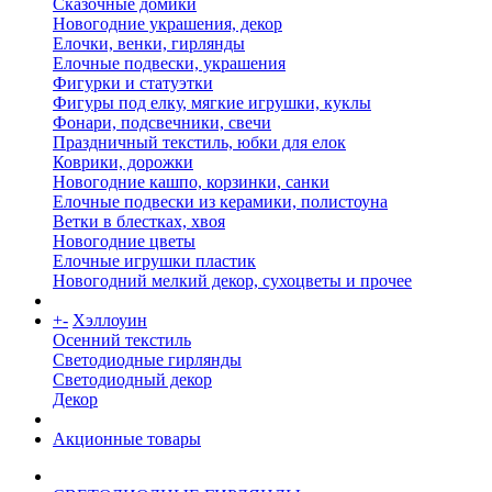
Сказочные домики
Новогодние украшения, декор
Елочки, венки, гирлянды
Елочные подвески, украшения
Фигурки и статуэтки
Фигуры под елку, мягкие игрушки, куклы
Фонари, подсвечники, свечи
Праздничный текстиль, юбки для елок
Коврики, дорожки
Новогодние кашпо, корзинки, санки
Елочные подвески из керамики, полистоуна
Ветки в блестках, хвоя
Новогодние цветы
Елочные игрушки пластик
Новогодний мелкий декор, сухоцветы и прочее
+
-
Хэллоуин
Осенний текстиль
Светодиодные гирлянды
Светодиодный декор
Декор
Акционные товары