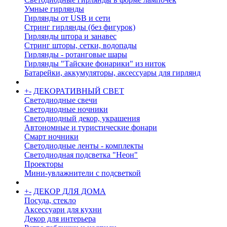
Умные гирлянды
Гирлянды от USB и сети
Стринг гирлянды (без фигурок)
Гирлянды штора и занавес
Стринг шторы, сетки, водопады
Гирлянды - ротанговые шары
Гирлянды "Тайские фонарики" из ниток
Батарейки, аккумуляторы, аксессуары для гирлянд
+
-
ДЕКОРАТИВНЫЙ СВЕТ
Светодиодные свечи
Светодиодные ночники
Светодиодный декор, украшения
Автономные и туристические фонари
Смарт ночники
Светодиодные ленты - комплекты
Светодиодная подсветка "Неон"
Проекторы
Мини-увлажнители с подсветкой
+
-
ДЕКОР ДЛЯ ДОМА
Посуда, стекло
Аксессуари для кухни
Декор для интерьера