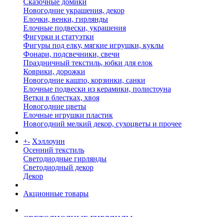
Сказочные домики
Новогодние украшения, декор
Елочки, венки, гирлянды
Елочные подвески, украшения
Фигурки и статуэтки
Фигуры под елку, мягкие игрушки, куклы
Фонари, подсвечники, свечи
Праздничный текстиль, юбки для елок
Коврики, дорожки
Новогодние кашпо, корзинки, санки
Елочные подвески из керамики, полистоуна
Ветки в блестках, хвоя
Новогодние цветы
Елочные игрушки пластик
Новогодний мелкий декор, сухоцветы и прочее
+
-
Хэллоуин
Осенний текстиль
Светодиодные гирлянды
Светодиодный декор
Декор
Акционные товары