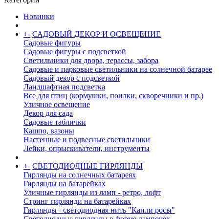
Новинки
+
-
САДОВЫЙ ДЕКОР И ОСВЕЩЕНИЕ
Садовые фигуры
Садовые фигуры с подсветкой
Светильники для двора, терассы, забора
Садовые и парковые светильники на солнечной батарее
Садовый декор с подсветкой
Ландшафтная подсветка
Все для птиц (кормушки, поилки, скворечники и пр.)
Уличное освещение
Декор для сада
Садовые таблички
Кашпо, вазоны
Настенные и подвесные светильники
Лейки, опрыскиватели, инструменты
+
-
СВЕТОДИОДНЫЕ ГИРЛЯНДЫ
Гирлянды на солнечных батареях
Гирлянды на батарейках
Уличные гирлянды из ламп - ретро, лофт
Стринг гирлянди на батарейках
Гирлянды - светодиодная нить "Капли росы"
Светодиодные гирлянды в форме лампочек