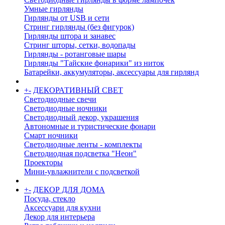
Умные гирлянды
Гирлянды от USB и сети
Стринг гирлянды (без фигурок)
Гирлянды штора и занавес
Стринг шторы, сетки, водопады
Гирлянды - ротанговые шары
Гирлянды "Тайские фонарики" из ниток
Батарейки, аккумуляторы, аксессуары для гирлянд
+
-
ДЕКОРАТИВНЫЙ СВЕТ
Светодиодные свечи
Светодиодные ночники
Светодиодный декор, украшения
Автономные и туристические фонари
Смарт ночники
Светодиодные ленты - комплекты
Светодиодная подсветка "Неон"
Проекторы
Мини-увлажнители с подсветкой
+
-
ДЕКОР ДЛЯ ДОМА
Посуда, стекло
Аксессуари для кухни
Декор для интерьера