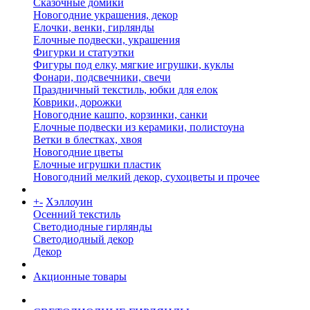
Сказочные домики
Новогодние украшения, декор
Елочки, венки, гирлянды
Елочные подвески, украшения
Фигурки и статуэтки
Фигуры под елку, мягкие игрушки, куклы
Фонари, подсвечники, свечи
Праздничный текстиль, юбки для елок
Коврики, дорожки
Новогодние кашпо, корзинки, санки
Елочные подвески из керамики, полистоуна
Ветки в блестках, хвоя
Новогодние цветы
Елочные игрушки пластик
Новогодний мелкий декор, сухоцветы и прочее
+
-
Хэллоуин
Осенний текстиль
Светодиодные гирлянды
Светодиодный декор
Декор
Акционные товары