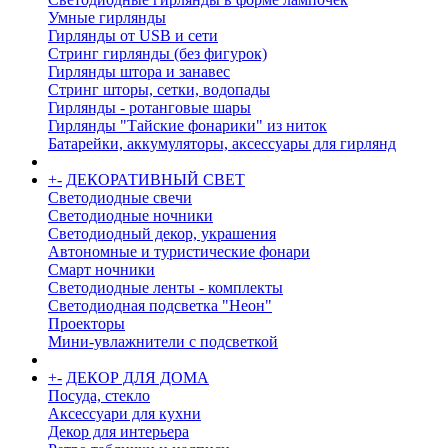
Умные гирлянды
Гирлянды от USB и сети
Стринг гирлянды (без фигурок)
Гирлянды штора и занавес
Стринг шторы, сетки, водопады
Гирлянды - ротанговые шары
Гирлянды "Тайские фонарики" из ниток
Батарейки, аккумуляторы, аксессуары для гирлянд
+
-
ДЕКОРАТИВНЫЙ СВЕТ
Светодиодные свечи
Светодиодные ночники
Светодиодный декор, украшения
Автономные и туристические фонари
Смарт ночники
Светодиодные ленты - комплекты
Светодиодная подсветка "Неон"
Проекторы
Мини-увлажнители с подсветкой
+
-
ДЕКОР ДЛЯ ДОМА
Посуда, стекло
Аксессуари для кухни
Декор для интерьера