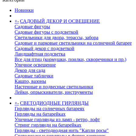
Новинки
+
-
САДОВЫЙ ДЕКОР И ОСВЕЩЕНИЕ
Садовые фигуры
Садовые фигуры с подсветкой
Светильники для двора, терассы, забора
Садовые и парковые светильники на солнечной батарее
Садовый декор с подсветкой
Ландшафтная подсветка
Все для птиц (кормушки, поилки, скворечники и пр.)
Уличное освещение
Декор для сада
Садовые таблички
Кашпо, вазоны
Настенные и подвесные светильники
Лейки, опрыскиватели, инструменты
+
-
СВЕТОДИОДНЫЕ ГИРЛЯНДЫ
Гирлянды на солнечных батареях
Гирлянды на батарейках
Уличные гирлянды из ламп - ретро, лофт
Стринг гирлянди на батарейках
Гирлянды - светодиодная нить "Капли росы"
Светодиодные гирлянды в форме лампочек