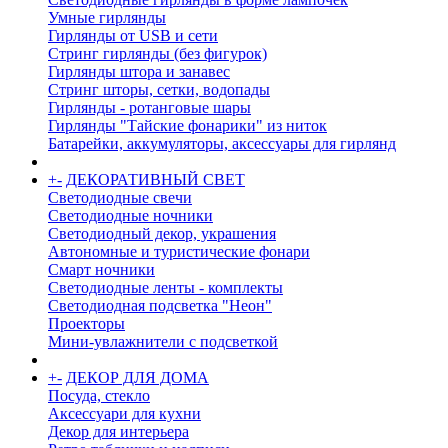
Умные гирлянды
Гирлянды от USB и сети
Стринг гирлянды (без фигурок)
Гирлянды штора и занавес
Стринг шторы, сетки, водопады
Гирлянды - ротанговые шары
Гирлянды "Тайские фонарики" из ниток
Батарейки, аккумуляторы, аксессуары для гирлянд
+
-
ДЕКОРАТИВНЫЙ СВЕТ
Светодиодные свечи
Светодиодные ночники
Светодиодный декор, украшения
Автономные и туристические фонари
Смарт ночники
Светодиодные ленты - комплекты
Светодиодная подсветка "Неон"
Проекторы
Мини-увлажнители с подсветкой
+
-
ДЕКОР ДЛЯ ДОМА
Посуда, стекло
Аксессуари для кухни
Декор для интерьера