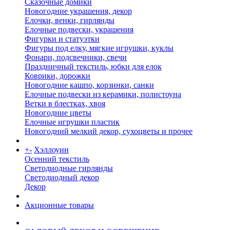
Сказочные домики
Новогодние украшения, декор
Елочки, венки, гирлянды
Елочные подвески, украшения
Фигурки и статуэтки
Фигуры под елку, мягкие игрушки, куклы
Фонари, подсвечники, свечи
Праздничный текстиль, юбки для елок
Коврики, дорожки
Новогодние кашпо, корзинки, санки
Елочные подвески из керамики, полистоуна
Ветки в блестках, хвоя
Новогодние цветы
Елочные игрушки пластик
Новогодний мелкий декор, сухоцветы и прочее
+
-
Хэллоуин
Осенний текстиль
Светодиодные гирлянды
Светодиодный декор
Декор
Акционные товары