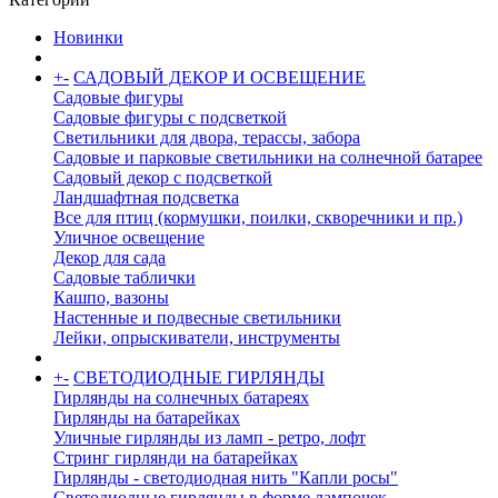
Новинки
+
-
САДОВЫЙ ДЕКОР И ОСВЕЩЕНИЕ
Садовые фигуры
Садовые фигуры с подсветкой
Светильники для двора, терассы, забора
Садовые и парковые светильники на солнечной батарее
Садовый декор с подсветкой
Ландшафтная подсветка
Все для птиц (кормушки, поилки, скворечники и пр.)
Уличное освещение
Декор для сада
Садовые таблички
Кашпо, вазоны
Настенные и подвесные светильники
Лейки, опрыскиватели, инструменты
+
-
СВЕТОДИОДНЫЕ ГИРЛЯНДЫ
Гирлянды на солнечных батареях
Гирлянды на батарейках
Уличные гирлянды из ламп - ретро, лофт
Стринг гирлянди на батарейках
Гирлянды - светодиодная нить "Капли росы"
Светодиодные гирлянды в форме лампочек