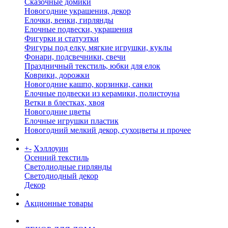
Сказочные домики
Новогодние украшения, декор
Елочки, венки, гирлянды
Елочные подвески, украшения
Фигурки и статуэтки
Фигуры под елку, мягкие игрушки, куклы
Фонари, подсвечники, свечи
Праздничный текстиль, юбки для елок
Коврики, дорожки
Новогодние кашпо, корзинки, санки
Елочные подвески из керамики, полистоуна
Ветки в блестках, хвоя
Новогодние цветы
Елочные игрушки пластик
Новогодний мелкий декор, сухоцветы и прочее
+
-
Хэллоуин
Осенний текстиль
Светодиодные гирлянды
Светодиодный декор
Декор
Акционные товары