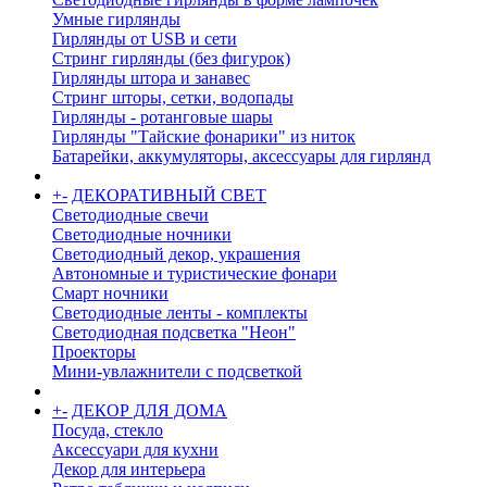
Умные гирлянды
Гирлянды от USB и сети
Стринг гирлянды (без фигурок)
Гирлянды штора и занавес
Стринг шторы, сетки, водопады
Гирлянды - ротанговые шары
Гирлянды "Тайские фонарики" из ниток
Батарейки, аккумуляторы, аксессуары для гирлянд
+
-
ДЕКОРАТИВНЫЙ СВЕТ
Светодиодные свечи
Светодиодные ночники
Светодиодный декор, украшения
Автономные и туристические фонари
Смарт ночники
Светодиодные ленты - комплекты
Светодиодная подсветка "Неон"
Проекторы
Мини-увлажнители с подсветкой
+
-
ДЕКОР ДЛЯ ДОМА
Посуда, стекло
Аксессуари для кухни
Декор для интерьера