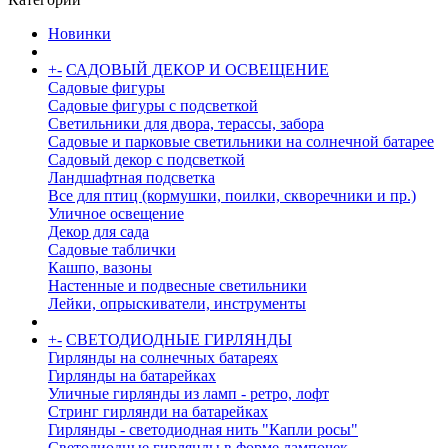
Новинки
+
-
САДОВЫЙ ДЕКОР И ОСВЕЩЕНИЕ
Садовые фигуры
Садовые фигуры с подсветкой
Светильники для двора, терассы, забора
Садовые и парковые светильники на солнечной батарее
Садовый декор с подсветкой
Ландшафтная подсветка
Все для птиц (кормушки, поилки, скворечники и пр.)
Уличное освещение
Декор для сада
Садовые таблички
Кашпо, вазоны
Настенные и подвесные светильники
Лейки, опрыскиватели, инструменты
+
-
СВЕТОДИОДНЫЕ ГИРЛЯНДЫ
Гирлянды на солнечных батареях
Гирлянды на батарейках
Уличные гирлянды из ламп - ретро, лофт
Стринг гирлянди на батарейках
Гирлянды - светодиодная нить "Капли росы"
Светодиодные гирлянды в форме лампочек