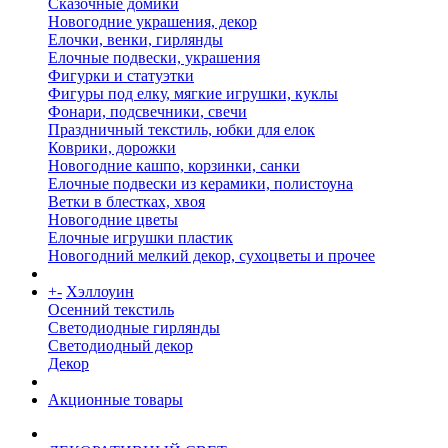
Сказочные домики
Новогодние украшения, декор
Елочки, венки, гирлянды
Елочные подвески, украшения
Фигурки и статуэтки
Фигуры под елку, мягкие игрушки, куклы
Фонари, подсвечники, свечи
Праздничный текстиль, юбки для елок
Коврики, дорожки
Новогодние кашпо, корзинки, санки
Елочные подвески из керамики, полистоуна
Ветки в блестках, хвоя
Новогодние цветы
Елочные игрушки пластик
Новогодний мелкий декор, сухоцветы и прочее
+
-
Хэллоуин
Осенний текстиль
Светодиодные гирлянды
Светодиодный декор
Декор
Акционные товары