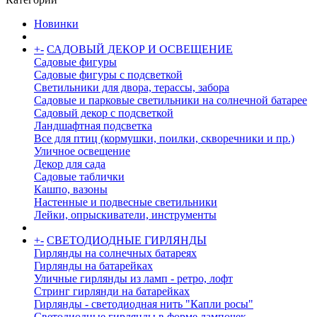
Новинки
+
-
САДОВЫЙ ДЕКОР И ОСВЕЩЕНИЕ
Садовые фигуры
Садовые фигуры с подсветкой
Светильники для двора, терассы, забора
Садовые и парковые светильники на солнечной батарее
Садовый декор с подсветкой
Ландшафтная подсветка
Все для птиц (кормушки, поилки, скворечники и пр.)
Уличное освещение
Декор для сада
Садовые таблички
Кашпо, вазоны
Настенные и подвесные светильники
Лейки, опрыскиватели, инструменты
+
-
СВЕТОДИОДНЫЕ ГИРЛЯНДЫ
Гирлянды на солнечных батареях
Гирлянды на батарейках
Уличные гирлянды из ламп - ретро, лофт
Стринг гирлянди на батарейках
Гирлянды - светодиодная нить "Капли росы"
Светодиодные гирлянды в форме лампочек