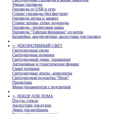
Умные гирлянды
Гирлянды от USB и сети
Стринг гирлянды (без фигурок)
Гирлянды штора и занавес
Стринг шторы, сетки, водопады
Гирлянды - ротанговые шары
Гирлянды "Тайские фонарики" из ниток
Батарейки, аккумуляторы, аксессуары для гирлянд
+
-
ДЕКОРАТИВНЫЙ СВЕТ
Светодиодные свечи
Светодиодные ночники
Светодиодный декор, украшения
Автономные и туристические фонари
Смарт ночники
Светодиодные ленты - комплекты
Светодиодная подсветка "Неон"
Проекторы
Мини-увлажнители с подсветкой
+
-
ДЕКОР ДЛЯ ДОМА
Посуда, стекло
Аксессуари для кухни
Декор для интерьера