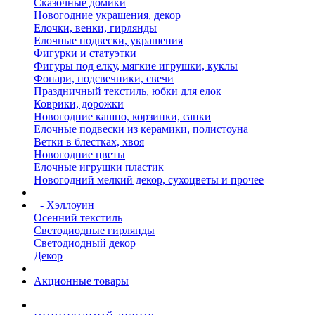
Сказочные домики
Новогодние украшения, декор
Елочки, венки, гирлянды
Елочные подвески, украшения
Фигурки и статуэтки
Фигуры под елку, мягкие игрушки, куклы
Фонари, подсвечники, свечи
Праздничный текстиль, юбки для елок
Коврики, дорожки
Новогодние кашпо, корзинки, санки
Елочные подвески из керамики, полистоуна
Ветки в блестках, хвоя
Новогодние цветы
Елочные игрушки пластик
Новогодний мелкий декор, сухоцветы и прочее
+
-
Хэллоуин
Осенний текстиль
Светодиодные гирлянды
Светодиодный декор
Декор
Акционные товары