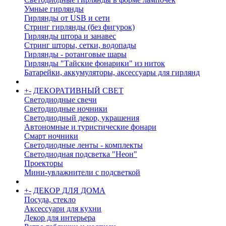
Умные гирлянды
Гирлянды от USB и сети
Стринг гирлянды (без фигурок)
Гирлянды штора и занавес
Стринг шторы, сетки, водопады
Гирлянды - ротанговые шары
Гирлянды "Тайские фонарики" из ниток
Батарейки, аккумуляторы, аксессуары для гирлянд
+
-
ДЕКОРАТИВНЫЙ СВЕТ
Светодиодные свечи
Светодиодные ночники
Светодиодный декор, украшения
Автономные и туристические фонари
Смарт ночники
Светодиодные ленты - комплекты
Светодиодная подсветка "Неон"
Проекторы
Мини-увлажнители с подсветкой
+
-
ДЕКОР ДЛЯ ДОМА
Посуда, стекло
Аксессуари для кухни
Декор для интерьера