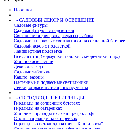
Новинки
+
-
САДОВЫЙ ДЕКОР И ОСВЕЩЕНИЕ
Садовые фигуры
Садовые фигуры с подсветкой
Светильники для двора, терассы, забора
Садовые и парковые светильники на солнечной батарее
Садовый декор с подсветкой
Ландшафтная подсветка
Все для птиц (кормушки, поилки, скворечники и пр.)
Уличное освещение
Декор для сада
Садовые таблички
Кашпо, вазоны
Настенные и подвесные светильники
Лейки, опрыскиватели, инструменты
+
-
СВЕТОДИОДНЫЕ ГИРЛЯНДЫ
Гирлянды на солнечных батареях
Гирлянды на батарейках
Уличные гирлянды из ламп - ретро, лофт
Стринг гирлянди на батарейках
Гирлянды - светодиодная нить "Капли росы"
Светодиодные гирлянды в форме лампочек