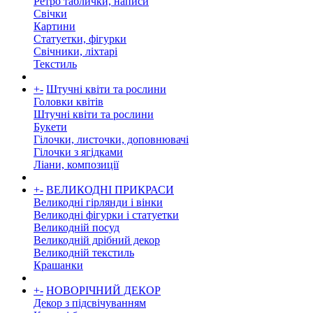
Ретро таблички, написи
Свічки
Картини
Статуетки, фігурки
Свічники, ліхтарі
Текстиль
+
-
Штучні квіти та рослини
Головки квітів
Штучні квіти та рослини
Букети
Гілочки, листочки, доповнювачі
Гілочки з ягідками
Ліани, композиції
+
-
ВЕЛИКОДНІ ПРИКРАСИ
Великодні гірлянди і вінки
Великодні фігурки і статуетки
Великодній посуд
Великодній дрібний декор
Великодній текстиль
Крашанки
+
-
НОВОРІЧНИЙ ДЕКОР
Декор з підсвічуванням