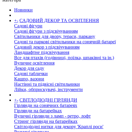
Новинки
+
-
САДОВИЙ ДЕКОР ТА ОСВІТЛЕННЯ
Садові фігури
Садові фігури з підсвічуванням
Світильники для двору, тераси, паркану
Садові та паркові світильники на сонячній батареї
Садовий декор з підсвічуванням
Ландшафтне підсвічування
Все для птахів (годівниці, поїлка, шпаківні та ін.)
Вуличне освітлення
Декор для саду
Садові таблички
Кашпо, вазони
Настінні та підвісні світильники
Лійки, обприскувачі, інструменти
+
-
СВІТЛОДІОДНІ ГІРЛЯНДИ
Гірлянди на сонячних батареях
Гірлянди на батарейках
Вуличні гірлянди з ламп - ретро, ​​лофт
Стринг гірлянди на батарейках
Світлодіодні нитки для декору 'Краплі роси'
Розумні гірлянди