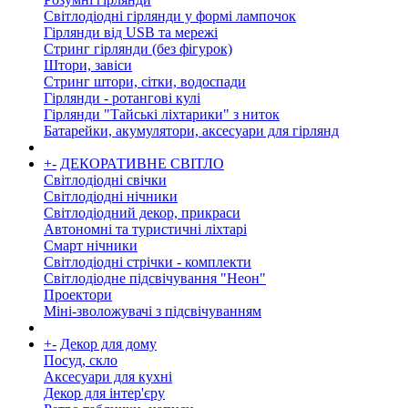
Світлодіодні гірлянди у формі лампочок
Гірлянди від USB та мережі
Стринг гірлянди (без фігурок)
Штори, завіси
Стринг штори, сітки, водоспади
Гірлянди - ротангові кулі
Гірлянди "Тайські ліхтарики" з ниток
Батарейки, акумулятори, аксесуари для гірлянд
+
-
ДЕКОРАТИВНЕ СВІТЛО
Світлодіодні свічки
Світлодіодні нічники
Світлодіодний декор, прикраси
Автономні та туристичні ліхтарі
Смарт нічники
Світлодіодні стрічки - комплекти
Світлодіодне підсвічування "Неон"
Проектори
Міні-зволожувачі з підсвічуванням
+
-
Декор для дому
Посуд, скло
Аксесуари для кухні
Декор для інтер'єру