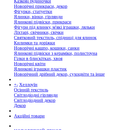
Казкові будиночки
Новорічні прикраси, декор
Фігурки, статуетки
Ялинки, вінки, гірлянди
Ялинкові підвіски, прикраси
Фігури під ялинку, м'які іграшки, ляльки
Ліхтарі, свічники, свічки
Святковий текстиль, спідниці для ялинок
Килимки та доріжки
Новорічні кашпо, кошики, санки
Ялинкові підвіски з кераміки, полистоуна
Гілки в блискітках, хвоя
Новорічні квіти
Ялинкові іграшки пластик
Новорічний дрібний декор, сухоцвіти та інше
+
-
Хеллоуїн
Осінній текстиль
Світлодіодні гірлянди
Світлодіодний декор
Декор
Акційні товари