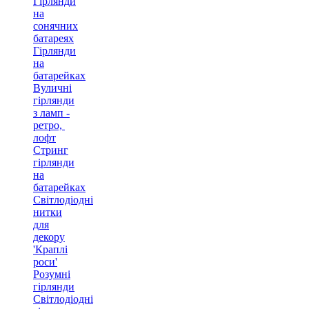
Гірлянди
на
сонячних
батареях
Гірлянди
на
батарейках
Вуличні
гірлянди
з ламп -
ретро, ​​
лофт
Стринг
гірлянди
на
батарейках
Світлодіодні
нитки
для
декору
'Краплі
роси'
Розумні
гірлянди
Світлодіодні