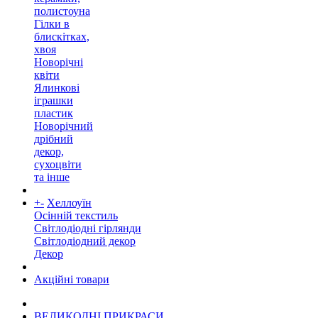
полистоуна
Гілки в
блискітках,
хвоя
Новорічні
квіти
Ялинкові
іграшки
пластик
Новорічний
дрібний
декор,
сухоцвіти
та інше
+
-
Хеллоуїн
Осінній текстиль
Світлодіодні гірлянди
Світлодіодний декор
Декор
Акційні товари
ВЕЛИКОДНІ ПРИКРАСИ