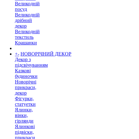
Великодній
посуд
Великодній
дрібний
декор
Великодній
текстиль
Крашанки
+
-
НОВОРІЧНИЙ ДЕКОР
Декор з
підсвічуванням
Казкові
будиночки
Новорічні
прикраси,
декор
Фігурки,
статуетки
Ялинки,
вінки,
гірлянди
Ялинкові
підвіски,
прикраси