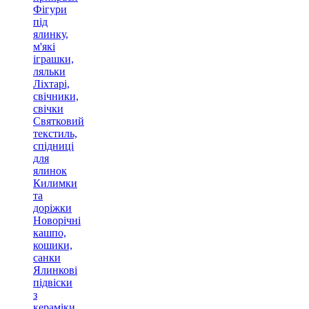
Фігури
під
ялинку,
м'які
іграшки,
ляльки
Ліхтарі,
свічники,
свічки
Святковий
текстиль,
спідниці
для
ялинок
Килимки
та
доріжки
Новорічні
кашпо,
кошики,
санки
Ялинкові
підвіски
з
кераміки,