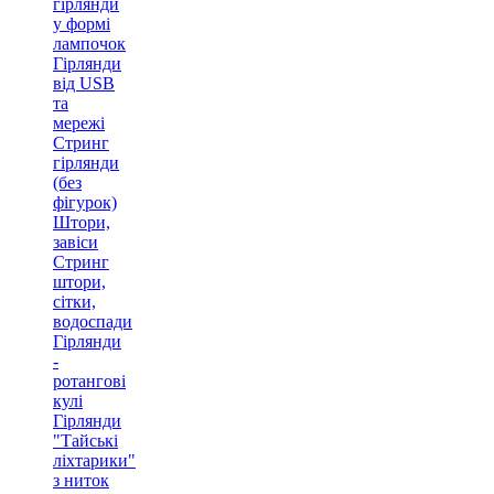
гірлянди
у формі
лампочок
Гірлянди
від USB
та
мережі
Стринг
гірлянди
(без
фігурок)
Штори,
завіси
Стринг
штори,
сітки,
водоспади
Гірлянди
-
ротангові
кулі
Гірлянди
"Тайські
ліхтарики"
з ниток