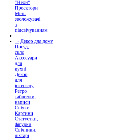
"Неон"
Проектори
Міні-
зволожувачі
з
підсвічуванням
+
-
Декор для дому
Посуд,
скло
Аксесуари
для
кухні
Декор
для
інтер'єру
Ретро
таблички,
написи
Свічки
Картини
Статуетки,
фігурки
Свічники,
ліхтарі