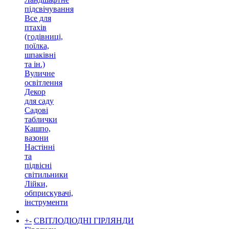
підсвічування
Все для
птахів
(годівниці,
поїлка,
шпаківні
та ін.)
Вуличне
освітлення
Декор
для саду
Садові
таблички
Кашпо,
вазони
Настінні
та
підвісні
світильники
Лійки,
обприскувачі,
інструменти
+
-
СВІТЛОДІОДНІ ГІРЛЯНДИ