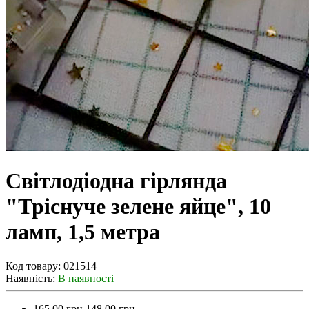
Світлодіодна гірлянда
"Тріснуче зелене яйце", 10
ламп, 1,5 метра
Код товару:
021514
Наявність:
В наявності
165.00 грн.
148.00 грн.