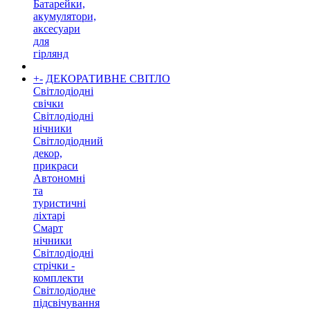
Батарейки,
акумулятори,
аксесуари
для
гірлянд
+
-
ДЕКОРАТИВНЕ СВІТЛО
Світлодіодні
свічки
Світлодіодні
нічники
Світлодіодний
декор,
прикраси
Автономні
та
туристичні
ліхтарі
Смарт
нічники
Світлодіодні
стрічки -
комплекти
Світлодіодне
підсвічування