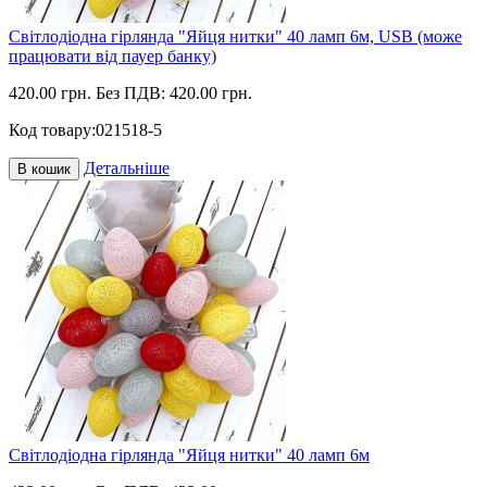
Світлодіодна гірлянда "Яйця нитки" 40 ламп 6м, USB (може
працювати від пауер банку)
420.00 грн.
Без ПДВ: 420.00 грн.
Код товару:
021518-5
Детальніше
В кошик
Світлодіодна гірлянда "Яйця нитки" 40 ламп 6м