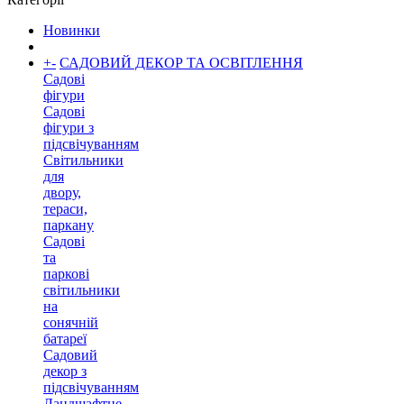
Новинки
+
-
САДОВИЙ ДЕКОР ТА ОСВІТЛЕННЯ
Садові
фігури
Садові
фігури з
підсвічуванням
Світильники
для
двору,
тераси,
паркану
Садові
та
паркові
світильники
на
сонячній
батареї
Садовий
декор з
підсвічуванням
Ландшафтне