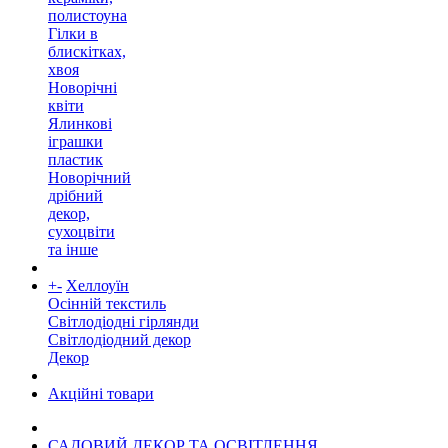
полистоуна
Гілки в
блискітках,
хвоя
Новорічні
квіти
Ялинкові
іграшки
пластик
Новорічний
дрібний
декор,
сухоцвіти
та інше
+
-
Хеллоуїн
Осінній текстиль
Світлодіодні гірлянди
Світлодіодний декор
Декор
Акційні товари
САДОВИЙ ДЕКОР ТА ОСВІТЛЕННЯ