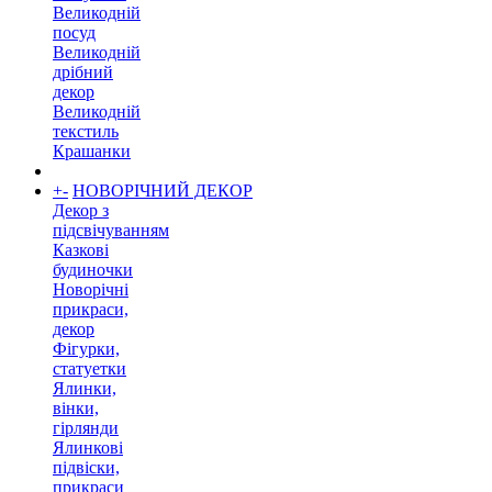
Великодній
посуд
Великодній
дрібний
декор
Великодній
текстиль
Крашанки
+
-
НОВОРІЧНИЙ ДЕКОР
Декор з
підсвічуванням
Казкові
будиночки
Новорічні
прикраси,
декор
Фігурки,
статуетки
Ялинки,
вінки,
гірлянди
Ялинкові
підвіски,
прикраси