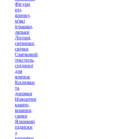
Фігури
під
ялинку,
м'які
іграшки,
ляльки
Ліхтарі,
свічники,
свічки
Святковий
текстиль,
спідниці
для
ялинок
Килимки
та
доріжки
Новорічні
кашпо,
кошики,
санки
Ялинкові
підвіски
з
кераміки,