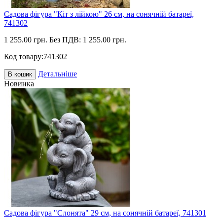
Садова фігура "Кіт з лійкою" 26 см, на сонячній батареї,
741302
1 255.00 грн.
Без ПДВ: 1 255.00 грн.
Код товару:
741302
Детальніше
В кошик
Новинка
Садова фігура "Слонята" 29 см, на сонячній батареї, 741301