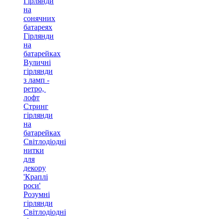
Гірлянди
на
сонячних
батареях
Гірлянди
на
батарейках
Вуличні
гірлянди
з ламп -
ретро, ​​
лофт
Стринг
гірлянди
на
батарейках
Світлодіодні
нитки
для
декору
'Краплі
роси'
Розумні
гірлянди
Світлодіодні