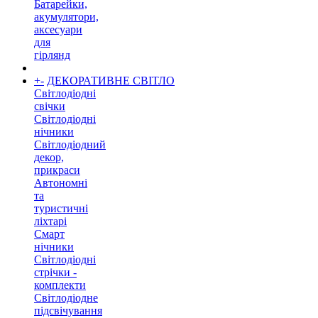
Батарейки,
акумулятори,
аксесуари
для
гірлянд
+
-
ДЕКОРАТИВНЕ СВІТЛО
Світлодіодні
свічки
Світлодіодні
нічники
Світлодіодний
декор,
прикраси
Автономні
та
туристичні
ліхтарі
Смарт
нічники
Світлодіодні
стрічки -
комплекти
Світлодіодне
підсвічування