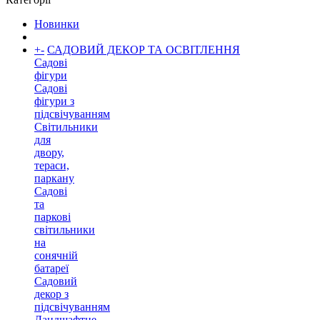
Новинки
+
-
САДОВИЙ ДЕКОР ТА ОСВІТЛЕННЯ
Садові
фігури
Садові
фігури з
підсвічуванням
Світильники
для
двору,
тераси,
паркану
Садові
та
паркові
світильники
на
сонячній
батареї
Садовий
декор з
підсвічуванням
Ландшафтне