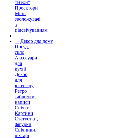
"Неон"
Проектори
Міні-
зволожувачі
з
підсвічуванням
+
-
Декор для дому
Посуд,
скло
Аксесуари
для
кухні
Декор
для
інтер'єру
Ретро
таблички,
написи
Свічки
Картини
Статуетки,
фігурки
Свічники,
ліхтарі