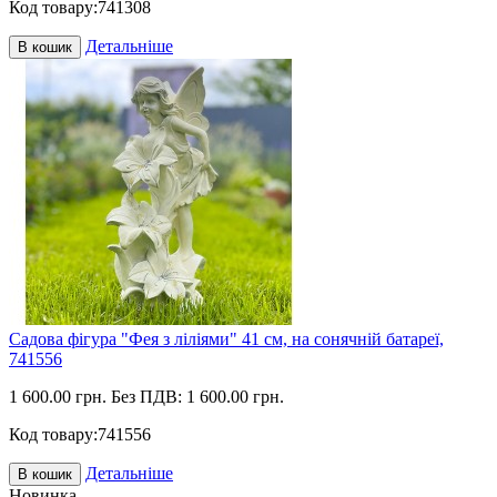
Код товару:
741308
Детальніше
В кошик
Садова фігура "Фея з ліліями" 41 см, на сонячній батареї,
741556
1 600.00 грн.
Без ПДВ: 1 600.00 грн.
Код товару:
741556
Детальніше
В кошик
Новинка