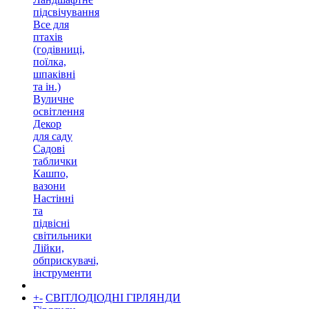
підсвічування
Все для
птахів
(годівниці,
поїлка,
шпаківні
та ін.)
Вуличне
освітлення
Декор
для саду
Садові
таблички
Кашпо,
вазони
Настінні
та
підвісні
світильники
Лійки,
обприскувачі,
інструменти
+
-
СВІТЛОДІОДНІ ГІРЛЯНДИ