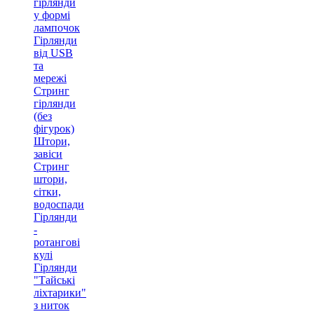
гірлянди
у формі
лампочок
Гірлянди
від USB
та
мережі
Стринг
гірлянди
(без
фігурок)
Штори,
завіси
Стринг
штори,
сітки,
водоспади
Гірлянди
-
ротангові
кулі
Гірлянди
"Тайські
ліхтарики"
з ниток