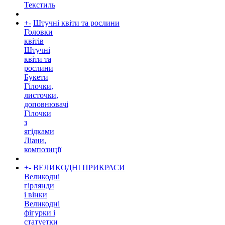
Текстиль
+
-
Штучні квіти та рослини
Головки
квітів
Штучні
квіти та
рослини
Букети
Гілочки,
листочки,
доповнювачі
Гілочки
з
ягідками
Ліани,
композиції
+
-
ВЕЛИКОДНІ ПРИКРАСИ
Великодні
гірлянди
і вінки
Великодні
фігурки і
статуетки