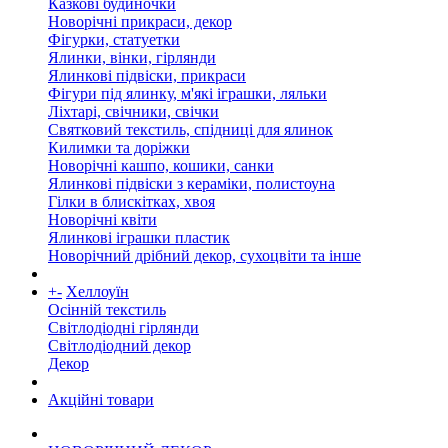
Казкові будиночки
Новорічні прикраси, декор
Фігурки, статуетки
Ялинки, вінки, гірлянди
Ялинкові підвіски, прикраси
Фігури під ялинку, м'які іграшки, ляльки
Ліхтарі, свічники, свічки
Святковий текстиль, спідниці для ялинок
Килимки та доріжки
Новорічні кашпо, кошики, санки
Ялинкові підвіски з кераміки, полистоуна
Гілки в блискітках, хвоя
Новорічні квіти
Ялинкові іграшки пластик
Новорічний дрібний декор, сухоцвіти та інше
+
-
Хеллоуїн
Осінній текстиль
Світлодіодні гірлянди
Світлодіодний декор
Декор
Акційні товари