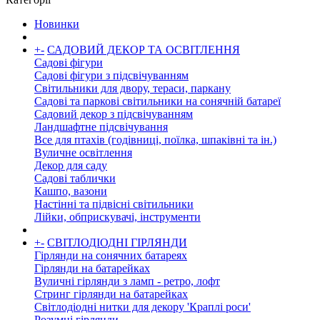
Новинки
+
-
САДОВИЙ ДЕКОР ТА ОСВІТЛЕННЯ
Садові фігури
Садові фігури з підсвічуванням
Світильники для двору, тераси, паркану
Садові та паркові світильники на сонячній батареї
Садовий декор з підсвічуванням
Ландшафтне підсвічування
Все для птахів (годівниці, поїлка, шпаківні та ін.)
Вуличне освітлення
Декор для саду
Садові таблички
Кашпо, вазони
Настінні та підвісні світильники
Лійки, обприскувачі, інструменти
+
-
СВІТЛОДІОДНІ ГІРЛЯНДИ
Гірлянди на сонячних батареях
Гірлянди на батарейках
Вуличні гірлянди з ламп - ретро, ​​лофт
Стринг гірлянди на батарейках
Світлодіодні нитки для декору 'Краплі роси'
Розумні гірлянди