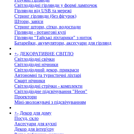
Світлодіодні гірлянди у формі лампочок
Гірлянди від USB та мережі
Стринг гірлянди (без фігурок)
Штори, завіси
Стринг штори, сітки, водоспади
Гірлянди - ротангові кулі
Гірлянди "Тайські ліхтарики" з ниток
Батарейки, акумулятори, аксесуари для гірлянд
+
-
ДЕКОРАТИВНЕ СВІТЛО
Світлодіодні свічки
Світлодіодні нічники
Світлодіодний декор, прикраси
Автономні та туристичні ліхтарі
Смарт нічники
Світлодіодні стрічки - комплекти
Світлодіодне підсвічування "Неон"
Проектори
Міні-зволожувачі з підсвічуванням
+
-
Декор для дому
Посуд, скло
Аксесуари для кухні
Декор для інтер'єру