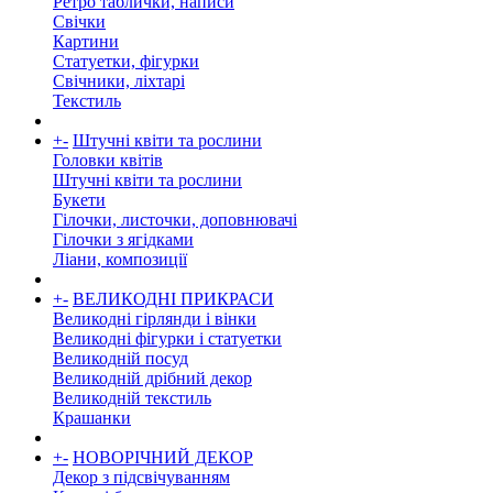
Ретро таблички, написи
Свічки
Картини
Статуетки, фігурки
Свічники, ліхтарі
Текстиль
+
-
Штучні квіти та рослини
Головки квітів
Штучні квіти та рослини
Букети
Гілочки, листочки, доповнювачі
Гілочки з ягідками
Ліани, композиції
+
-
ВЕЛИКОДНІ ПРИКРАСИ
Великодні гірлянди і вінки
Великодні фігурки і статуетки
Великодній посуд
Великодній дрібний декор
Великодній текстиль
Крашанки
+
-
НОВОРІЧНИЙ ДЕКОР
Декор з підсвічуванням