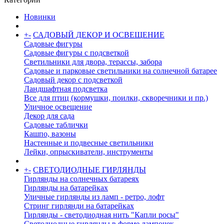
Новинки
+
-
САДОВЫЙ ДЕКОР И ОСВЕЩЕНИЕ
Садовые фигуры
Садовые фигуры с подсветкой
Светильники для двора, терассы, забора
Садовые и парковые светильники на солнечной батарее
Садовый декор с подсветкой
Ландшафтная подсветка
Все для птиц (кормушки, поилки, скворечники и пр.)
Уличное освещение
Декор для сада
Садовые таблички
Кашпо, вазоны
Настенные и подвесные светильники
Лейки, опрыскиватели, инструменты
+
-
СВЕТОДИОДНЫЕ ГИРЛЯНДЫ
Гирлянды на солнечных батареях
Гирлянды на батарейках
Уличные гирлянды из ламп - ретро, лофт
Стринг гирлянди на батарейках
Гирлянды - светодиодная нить "Капли росы"
Светодиодные гирлянды в форме лампочек