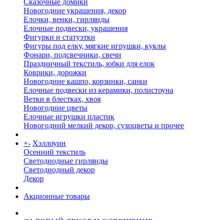
Сказочные домики
Новогодние украшения, декор
Елочки, венки, гирлянды
Елочные подвески, украшения
Фигурки и статуэтки
Фигуры под елку, мягкие игрушки, куклы
Фонари, подсвечники, свечи
Праздничный текстиль, юбки для елок
Коврики, дорожки
Новогодние кашпо, корзинки, санки
Елочные подвески из керамики, полистоуна
Ветки в блестках, хвоя
Новогодние цветы
Елочные игрушки пластик
Новогодний мелкий декор, сухоцветы и прочее
+
-
Хэллоуин
Осенний текстиль
Светодиодные гирлянды
Светодиодный декор
Декор
Акционные товары