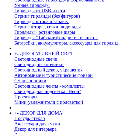
Умные гирлянды
Гирлянды от USB и сети
Стринг гирлянды (без фигурок)
Гирлянды штора и занавес
Стринг шторы, сетки, водопады
Гирлянды - ротанговые шары
Гирлянды "Тайские фонарики" из ниток
Батарейки, аккумуляторы, аксессуары для гирлянд
+
-
ДЕКОРАТИВНЫЙ СВЕТ
Светодиодные свечи
Светодиодные ночники
Светодиодный декор, украшения
Автономные и туристические фонари
Смарт ночники
Светодиодные ленты - комплекты
Светодиодная подсветка "Неон"
Проекторы
Мини-увлажнители с подсветкой
+
-
ДЕКОР ДЛЯ ДОМА
Посуда, стекло
Аксессуари для кухни
Декор для интерьера