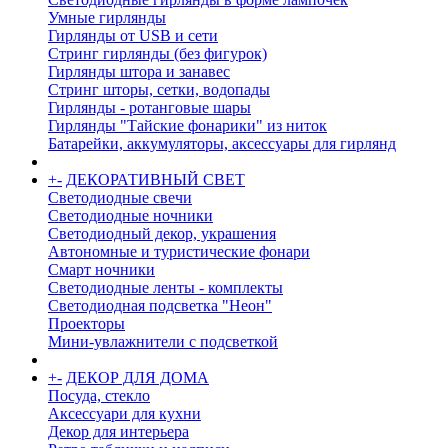
Умные гирлянды
Гирлянды от USB и сети
Стринг гирлянды (без фигурок)
Гирлянды штора и занавес
Стринг шторы, сетки, водопады
Гирлянды - ротанговые шары
Гирлянды "Тайские фонарики" из ниток
Батарейки, аккумуляторы, аксессуары для гирлянд
+
-
ДЕКОРАТИВНЫЙ СВЕТ
Светодиодные свечи
Светодиодные ночники
Светодиодный декор, украшения
Автономные и туристические фонари
Смарт ночники
Светодиодные ленты - комплекты
Светодиодная подсветка "Неон"
Проекторы
Мини-увлажнители с подсветкой
+
-
ДЕКОР ДЛЯ ДОМА
Посуда, стекло
Аксессуари для кухни
Декор для интерьера