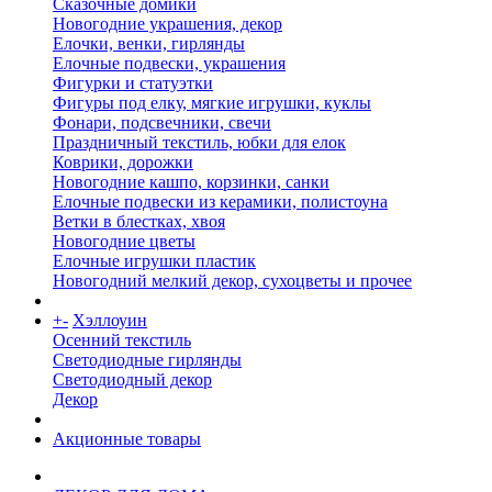
Сказочные домики
Новогодние украшения, декор
Елочки, венки, гирлянды
Елочные подвески, украшения
Фигурки и статуэтки
Фигуры под елку, мягкие игрушки, куклы
Фонари, подсвечники, свечи
Праздничный текстиль, юбки для елок
Коврики, дорожки
Новогодние кашпо, корзинки, санки
Елочные подвески из керамики, полистоуна
Ветки в блестках, хвоя
Новогодние цветы
Елочные игрушки пластик
Новогодний мелкий декор, сухоцветы и прочее
+
-
Хэллоуин
Осенний текстиль
Светодиодные гирлянды
Светодиодный декор
Декор
Акционные товары