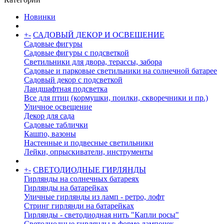
Новинки
+
-
САДОВЫЙ ДЕКОР И ОСВЕЩЕНИЕ
Садовые фигуры
Садовые фигуры с подсветкой
Светильники для двора, терассы, забора
Садовые и парковые светильники на солнечной батарее
Садовый декор с подсветкой
Ландшафтная подсветка
Все для птиц (кормушки, поилки, скворечники и пр.)
Уличное освещение
Декор для сада
Садовые таблички
Кашпо, вазоны
Настенные и подвесные светильники
Лейки, опрыскиватели, инструменты
+
-
СВЕТОДИОДНЫЕ ГИРЛЯНДЫ
Гирлянды на солнечных батареях
Гирлянды на батарейках
Уличные гирлянды из ламп - ретро, лофт
Стринг гирлянди на батарейках
Гирлянды - светодиодная нить "Капли росы"
Светодиодные гирлянды в форме лампочек