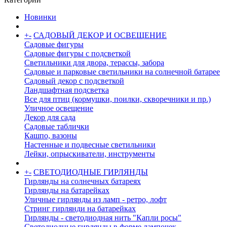
Новинки
+
-
САДОВЫЙ ДЕКОР И ОСВЕЩЕНИЕ
Садовые фигуры
Садовые фигуры с подсветкой
Светильники для двора, терассы, забора
Садовые и парковые светильники на солнечной батарее
Садовый декор с подсветкой
Ландшафтная подсветка
Все для птиц (кормушки, поилки, скворечники и пр.)
Уличное освещение
Декор для сада
Садовые таблички
Кашпо, вазоны
Настенные и подвесные светильники
Лейки, опрыскиватели, инструменты
+
-
СВЕТОДИОДНЫЕ ГИРЛЯНДЫ
Гирлянды на солнечных батареях
Гирлянды на батарейках
Уличные гирлянды из ламп - ретро, лофт
Стринг гирлянди на батарейках
Гирлянды - светодиодная нить "Капли росы"
Светодиодные гирлянды в форме лампочек