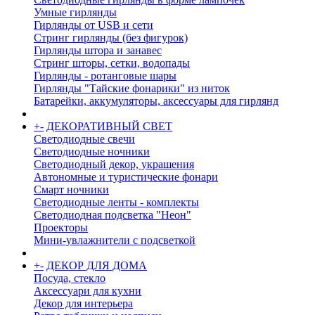
Умные гирлянды
Гирлянды от USB и сети
Стринг гирлянды (без фигурок)
Гирлянды штора и занавес
Стринг шторы, сетки, водопады
Гирлянды - ротанговые шары
Гирлянды "Тайские фонарики" из ниток
Батарейки, аккумуляторы, аксессуары для гирлянд
+
-
ДЕКОРАТИВНЫЙ СВЕТ
Светодиодные свечи
Светодиодные ночники
Светодиодный декор, украшения
Автономные и туристические фонари
Смарт ночники
Светодиодные ленты - комплекты
Светодиодная подсветка "Неон"
Проекторы
Мини-увлажнители с подсветкой
+
-
ДЕКОР ДЛЯ ДОМА
Посуда, стекло
Аксессуари для кухни
Декор для интерьера