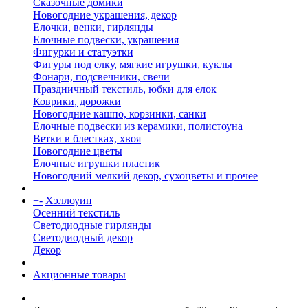
Сказочные домики
Новогодние украшения, декор
Елочки, венки, гирлянды
Елочные подвески, украшения
Фигурки и статуэтки
Фигуры под елку, мягкие игрушки, куклы
Фонари, подсвечники, свечи
Праздничный текстиль, юбки для елок
Коврики, дорожки
Новогодние кашпо, корзинки, санки
Елочные подвески из керамики, полистоуна
Ветки в блестках, хвоя
Новогодние цветы
Елочные игрушки пластик
Новогодний мелкий декор, сухоцветы и прочее
+
-
Хэллоуин
Осенний текстиль
Светодиодные гирлянды
Светодиодный декор
Декор
Акционные товары