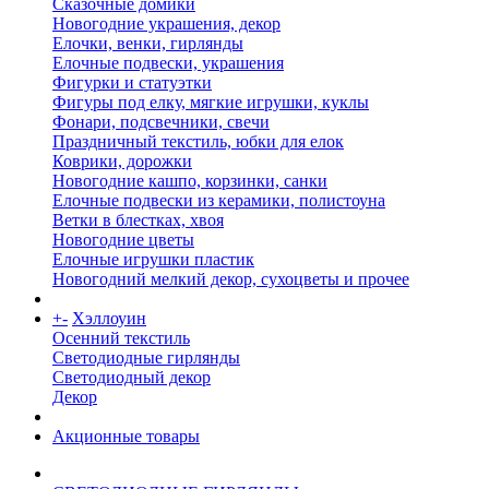
Сказочные домики
Новогодние украшения, декор
Елочки, венки, гирлянды
Елочные подвески, украшения
Фигурки и статуэтки
Фигуры под елку, мягкие игрушки, куклы
Фонари, подсвечники, свечи
Праздничный текстиль, юбки для елок
Коврики, дорожки
Новогодние кашпо, корзинки, санки
Елочные подвески из керамики, полистоуна
Ветки в блестках, хвоя
Новогодние цветы
Елочные игрушки пластик
Новогодний мелкий декор, сухоцветы и прочее
+
-
Хэллоуин
Осенний текстиль
Светодиодные гирлянды
Светодиодный декор
Декор
Акционные товары