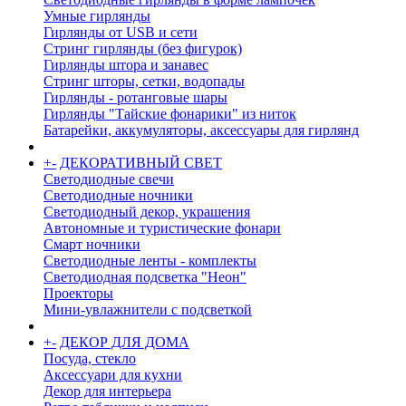
Умные гирлянды
Гирлянды от USB и сети
Стринг гирлянды (без фигурок)
Гирлянды штора и занавес
Стринг шторы, сетки, водопады
Гирлянды - ротанговые шары
Гирлянды "Тайские фонарики" из ниток
Батарейки, аккумуляторы, аксессуары для гирлянд
+
-
ДЕКОРАТИВНЫЙ СВЕТ
Светодиодные свечи
Светодиодные ночники
Светодиодный декор, украшения
Автономные и туристические фонари
Смарт ночники
Светодиодные ленты - комплекты
Светодиодная подсветка "Неон"
Проекторы
Мини-увлажнители с подсветкой
+
-
ДЕКОР ДЛЯ ДОМА
Посуда, стекло
Аксессуари для кухни
Декор для интерьера