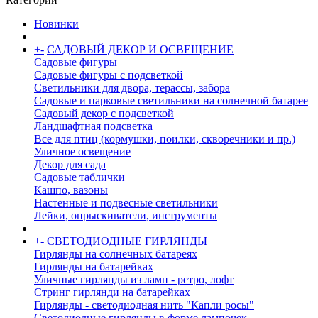
Новинки
+
-
САДОВЫЙ ДЕКОР И ОСВЕЩЕНИЕ
Садовые фигуры
Садовые фигуры с подсветкой
Светильники для двора, терассы, забора
Садовые и парковые светильники на солнечной батарее
Садовый декор с подсветкой
Ландшафтная подсветка
Все для птиц (кормушки, поилки, скворечники и пр.)
Уличное освещение
Декор для сада
Садовые таблички
Кашпо, вазоны
Настенные и подвесные светильники
Лейки, опрыскиватели, инструменты
+
-
СВЕТОДИОДНЫЕ ГИРЛЯНДЫ
Гирлянды на солнечных батареях
Гирлянды на батарейках
Уличные гирлянды из ламп - ретро, лофт
Стринг гирлянди на батарейках
Гирлянды - светодиодная нить "Капли росы"
Светодиодные гирлянды в форме лампочек