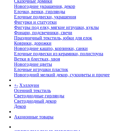
Сказочные домики
Новогодние украшения, декор
Елочки, венки, гирлянды
Елочные подвески, украшения
Фигурки и статуэтки
Фигуры под елку, мягкие игрушки, куклы
Фонари, подсвечники, свечи
Праздничный текстиль, юбки для елок
Коврики, дорожки
Новогодние кашпо, корзинки, санки
Елочные подвески из керамики, полистоуна
Ветки в блестках, хвоя
Новогодние цветы
Елочные игрушки пластик
Новогодний мелкий декор, сухоцветы и прочее
+
-
Хэллоуин
Осенний текстиль
Светодиодные гирлянды
Светодиодный декор
Декор
Акционные товары