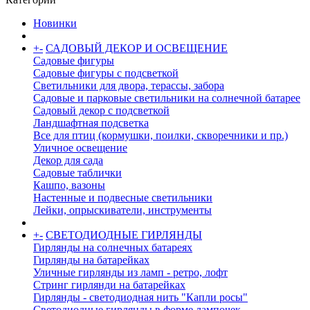
Новинки
+
-
САДОВЫЙ ДЕКОР И ОСВЕЩЕНИЕ
Садовые фигуры
Садовые фигуры с подсветкой
Светильники для двора, терассы, забора
Садовые и парковые светильники на солнечной батарее
Садовый декор с подсветкой
Ландшафтная подсветка
Все для птиц (кормушки, поилки, скворечники и пр.)
Уличное освещение
Декор для сада
Садовые таблички
Кашпо, вазоны
Настенные и подвесные светильники
Лейки, опрыскиватели, инструменты
+
-
СВЕТОДИОДНЫЕ ГИРЛЯНДЫ
Гирлянды на солнечных батареях
Гирлянды на батарейках
Уличные гирлянды из ламп - ретро, лофт
Стринг гирлянди на батарейках
Гирлянды - светодиодная нить "Капли росы"
Светодиодные гирлянды в форме лампочек