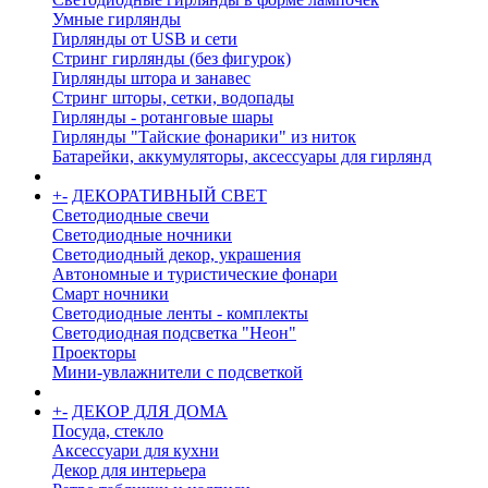
Умные гирлянды
Гирлянды от USB и сети
Стринг гирлянды (без фигурок)
Гирлянды штора и занавес
Стринг шторы, сетки, водопады
Гирлянды - ротанговые шары
Гирлянды "Тайские фонарики" из ниток
Батарейки, аккумуляторы, аксессуары для гирлянд
+
-
ДЕКОРАТИВНЫЙ СВЕТ
Светодиодные свечи
Светодиодные ночники
Светодиодный декор, украшения
Автономные и туристические фонари
Смарт ночники
Светодиодные ленты - комплекты
Светодиодная подсветка "Неон"
Проекторы
Мини-увлажнители с подсветкой
+
-
ДЕКОР ДЛЯ ДОМА
Посуда, стекло
Аксессуари для кухни
Декор для интерьера