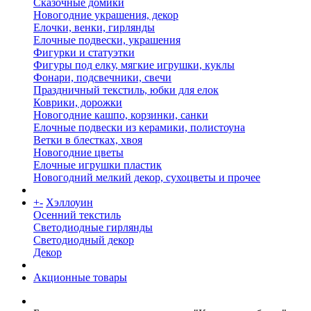
Сказочные домики
Новогодние украшения, декор
Елочки, венки, гирлянды
Елочные подвески, украшения
Фигурки и статуэтки
Фигуры под елку, мягкие игрушки, куклы
Фонари, подсвечники, свечи
Праздничный текстиль, юбки для елок
Коврики, дорожки
Новогодние кашпо, корзинки, санки
Елочные подвески из керамики, полистоуна
Ветки в блестках, хвоя
Новогодние цветы
Елочные игрушки пластик
Новогодний мелкий декор, сухоцветы и прочее
+
-
Хэллоуин
Осенний текстиль
Светодиодные гирлянды
Светодиодный декор
Декор
Акционные товары