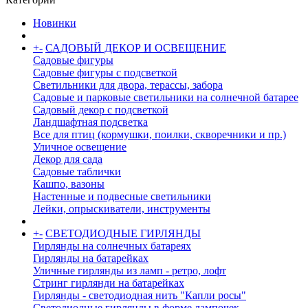
Новинки
+
-
САДОВЫЙ ДЕКОР И ОСВЕЩЕНИЕ
Садовые фигуры
Садовые фигуры с подсветкой
Светильники для двора, терассы, забора
Садовые и парковые светильники на солнечной батарее
Садовый декор с подсветкой
Ландшафтная подсветка
Все для птиц (кормушки, поилки, скворечники и пр.)
Уличное освещение
Декор для сада
Садовые таблички
Кашпо, вазоны
Настенные и подвесные светильники
Лейки, опрыскиватели, инструменты
+
-
СВЕТОДИОДНЫЕ ГИРЛЯНДЫ
Гирлянды на солнечных батареях
Гирлянды на батарейках
Уличные гирлянды из ламп - ретро, лофт
Стринг гирлянди на батарейках
Гирлянды - светодиодная нить "Капли росы"
Светодиодные гирлянды в форме лампочек